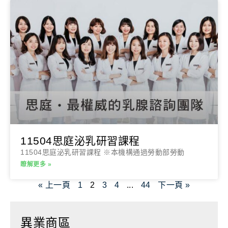
11504思庭泌乳研習課程
11504思庭泌乳研習課程 ※本機構通過勞動部勞動
瞭解更多 »
« 上一頁
1
2
3
4
...
44
下一頁 »
異業商區