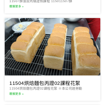
11507酥油皮丙級證照課程 115011507酥
瞭解更多 »
11504烘焙麵包丙證02課程花絮
11504烘焙麵包丙證02課程花絮 ※本公司過勞動
瞭解更多 »