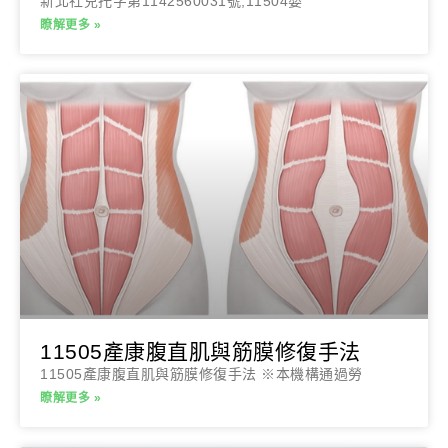
新北社兒托字第1142560031號,11504嬰
瞭解更多 »
11505產康腹直肌與筋膜修復手法
11505產康腹直肌與筋膜修復手法 ※本機構通過勞
瞭解更多 »