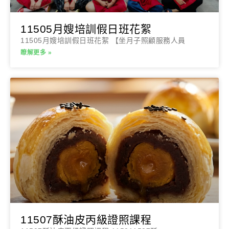
11505月嫂培訓假日班花絮
11505月嫂培訓假日班花絮 【坐月子照顧服務人員
瞭解更多 »
11507酥油皮丙級證照課程