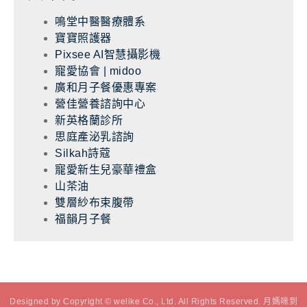
鳴堂中醫醫療體系
寶寶照護器
Pixsee AI智慧攝影機
寵愛協會 | midoo
廣和月子餐優惠專案
營佳營養諮詢中心
新英格蘭診所
思庭產泌乳諮詢
Silkah詩蔻
寵愛新生兒豪華禮盒
山茶油
雙層紗布束腹帶
福韻月子餐
Designed by Copyright © welike Co., Ltd. All Rights Reserved. 月媽咪到