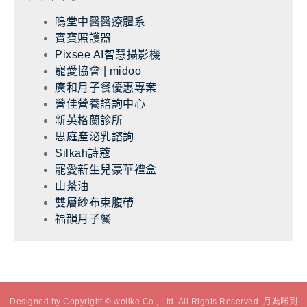
鳴堂中醫醫療體系
寶寶照護器
Pixsee AI智慧攝影機
寵愛協會 | midoo
廣和月子餐優惠專案
營佳營養諮詢中心
新英格蘭診所
思庭產泌乳諮詢
Silkah詩蔻
寵愛新生兒豪華禮盒
山茶油
雙層紗布束腹帶
福韻月子餐
Designed by Copyright © welike Co., Ltd. All Rights Reserved. 月媽咪到