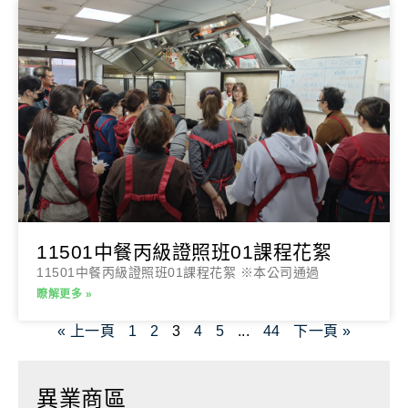
11501中餐丙級證照班01課程花絮
11501中餐丙級證照班01課程花絮 ※本公司通過
瞭解更多 »
« 上一頁
1
2
3
4
5
...
44
下一頁 »
異業商區