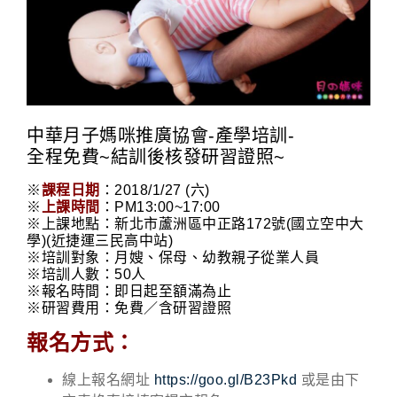
中華月子媽咪推廣協會-產學培訓-
全程免費~結訓後核發研習證照~
※
課程日期
：2018/1/27 (六)
※
上課時間
：PM13:00~17:00
※上課地點：新北市蘆洲區中正路172號(國立空中大
學)(近捷運三民高中站)
※培訓對象：月嫂、保母、幼教親子從業人員
※培訓人數：50人
※報名時間：即日起至額滿為止
※研習費用：免費／含研習證照
報名方式：
線上報名網址
https://goo.gl/B23Pkd
或是由下