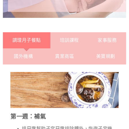
調理月子餐點
培訓課程
家事服務
國外機構
異業商區
美寶規劃
第一週：補氣
排惡露幫助子宮惡露排除體外，恢復子宮機