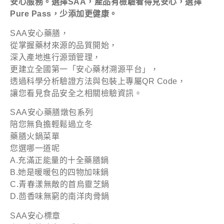
安心服務。選擇
SAA
，產品有檢驗看得見安心，選擇
Pure Pass
，少添加更健康。
SAA安心藥膳，
從掌握藥材來源的品質開始，
深入產地進行源頭管理，
更建立全國第一「安心藥材溯源平台」，
透過科學分析驗證方法與包裝上專屬QR Code，
讓您看見食品安全之相關檢驗資訊。
SAA安心藥膳燉包系列
陪您無負擔輕鬆過立冬
藥膳火鍋菜單
您選哪一道呢
A.充滿正能量的十全藥膳鍋
B.她是暖暖包的四物加味鍋
C.青春漾無敵的首烏靈芝鍋
D.茴香味無窮的南洋肉骨鍋
SAA安心標章