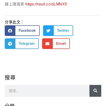
線上填寫表
https://reurl.cc/oLMNX5
分享此文：
Facebook
Twitter
Telegram
Email
搜尋