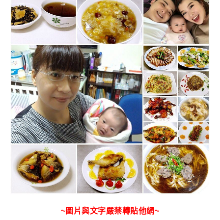
~圖片與文字嚴禁轉貼他網~