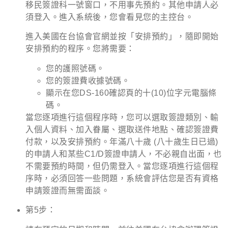
移民簽證科一號窗口，不用事先預約。其他申請人必
須登入。進入系統後，您會看見您的主控台。
進入美國在台協會官網並按「安排預約」，隨即開始
安排預約的程序。您將需要：
您的護照號碼。
您的簽證費收據號碼。
顯示在您DS-160確認頁的十(10)位字元電腦條
碼。
當您逐項進行這個程序時，您可以選取簽證類別、輸
入個人資料、加入眷屬、選取送件地點、確認簽證費
付款，以及安排預約。年滿八十歲
(八十歲生日已過)
的申請人和某些C1/D簽證申請人，不必親自出面，也
不需要預約時間，但仍需登入。當您逐項進行這個程
序時，必須回答一些問題，系統會評估您是否有資格
申請簽證而無需面談。
第5步：