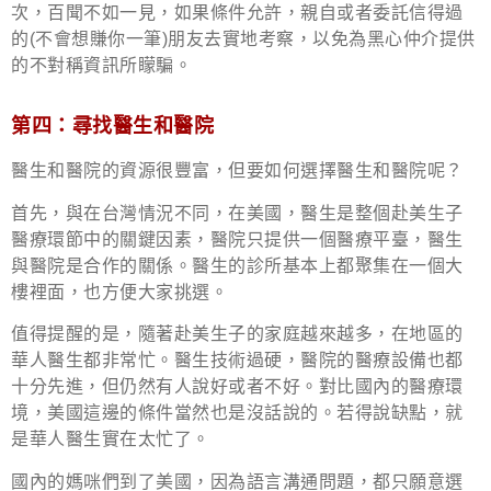
次，百聞不如一見，如果條件允許，親自或者委託信得過
的
(不會想賺你一筆)
朋友去實地考察，以免為黑心仲介提供
的不對稱資訊所矇騙。
第四：尋找醫生和醫院
醫生和醫院的資源很豐富，但要如何選擇醫生和醫院呢？
首先，與在台灣情況不同，在美國，醫生是整個赴美生子
醫療環節中的關鍵因素，醫院只提供一個醫療平臺，醫生
與醫院是合作的關係。醫生的診所基本上都聚集在一個大
樓裡面，也方便大家挑選。
值得提醒的是，隨著赴美生子的家庭越來越多，在地區的
華人醫生都非常忙。醫生技術過硬，醫院的醫療設備也都
十分先進，但仍然有人說好或者不好。對比國內的醫療環
境，美國這邊的條件當然也是沒話說的。若得說缺點，就
是華人醫生實在太忙了。
國內的媽咪們到了美國，因為語言溝通問題，都只願意選