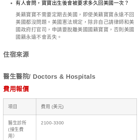
有人會問，寶寶出生後會被要求多久回美國一次？
美籍寶寶不需要定期去美國，即使美籍寶寶永遠不回
美國都沒問題。美國憲法規定，除非自己請律師和美
國政府打官司，申請要脫離美國國籍寶寶，否則美國
國籍永遠不會丟失。
住宿來源
醫生醫院/ Doctors & Hospitals
費用報價
項目
費用 (美元)
醫生診所
2100-3300
(接生費
用）