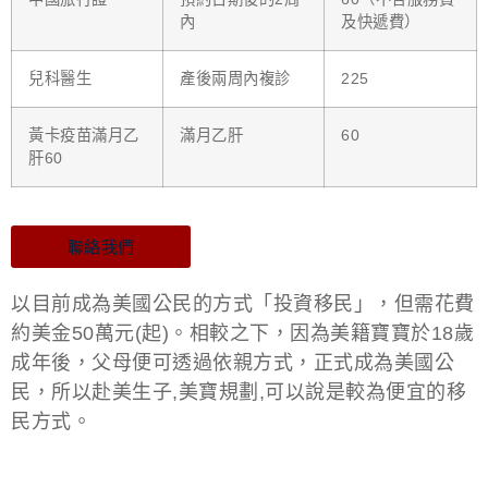
內
及快遞費）
兒科醫生
產後兩周內複診
225
黃卡疫苗滿月乙
滿月乙肝
60
肝60
聯絡我們
以目前成為美國公民的方式「投資移民」，但需花費
約美金50萬元(起)。相較之下，因為美籍寶寶於18歲
成年後，父母便可透過依親方式，正式成為美國公
民，所以赴美生子,美寶規劃,可以說是較為便宜的移
民方式。