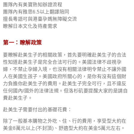
團隊內有美寶熟知辦證流程
團隊內有雅思6.5以上翻譯陪同
擅長粵語可與港臺孕媽無障礙交流
瞭解日本文化及待產需求
第一：瞭解政策
要瞭解赴美生子的相關政策，首先要明確赴美生子的合法
性知道赴美生子是完全合法可行的。美國法律不歧視孕
婦，不禁止孕婦入境，也沒有相關法律明令禁止不讓外國
人在美國生孩子。美國政府所關心的，是你有沒有這個財
力負擔你赴美生子的費用。赴美生子完全可行，且不違反
任何國內/國外的法律法規。但洛杉矶要提醒大家的是請自
費赴美生子。
赴美生子需要付出的基礎花費：
除了一般基本購物之外吃、住、行的費用，享受型大約在
美金8萬元以上(不封頂)、舒適型大約在美金5萬元左右。