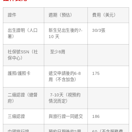
證件
週期（預估）
費用（美元）
出生證明（人口
新生兒出生後的7-
30/3張
署）
10 天
社保號SSN（社
至少8周
保中心）
護照/護照卡
遞交申請後的6-8
175
周（不含加急）
二級認證（總督
7-10天（視預約
府）
情況而定）
三級認證
與旅行證一同遞交
186
中國旅行證
預約日期後的2周
60（不含服務費