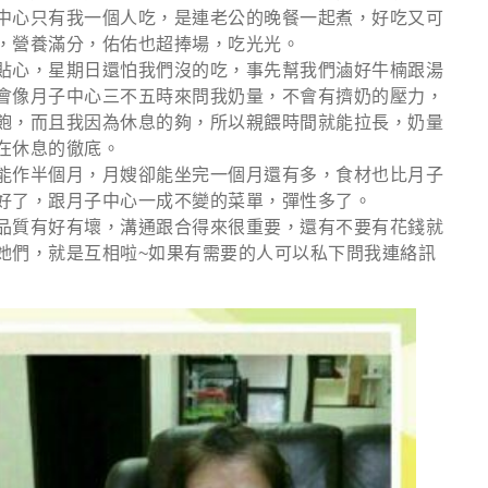
中心只有我一個人吃，是連老公的晚餐一起煮，好吃又可
，營養滿分，佑佑也超捧場，吃光光。
貼心，星期日還怕我們沒的吃，事先幫我們滷好牛楠跟湯
會像月子中心三不五時來問我奶量，不會有擠奶的壓力，
飽，而且我因為休息的夠，所以親餵時間就能拉長，奶量
在休息的徹底。
能作半個月，月嫂卻能坐完一個月還有多，食材也比月子
好了，跟月子中心一成不變的菜單，彈性多了。
品質有好有壞，溝通跟合得來很重要，還有不要有花錢就
她們，就是互相啦~如果有需要的人可以私下問我連絡訊