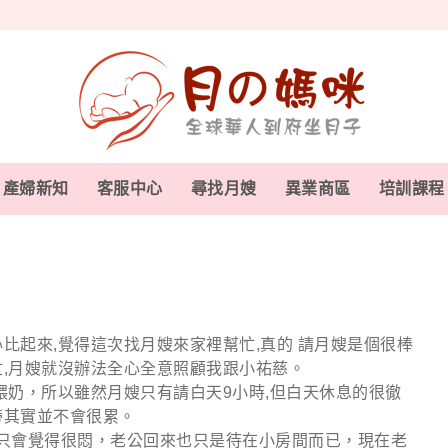
產婦新知
客服中心
尋找月嫂
異業商區
培訓課程
比起來,覺得這次找月嫂來家裡幫忙,真的 請月嫂是個很棒
忙,月嫂就沒辦法全心全意照顧我跟小祐慈。
餵奶，所以雖然月嫂只有請白天9小時,但白天休息的很徹
帶其實並不會很累。
只會覺得很悶，老公回來也只是待在小房間而已，現在老