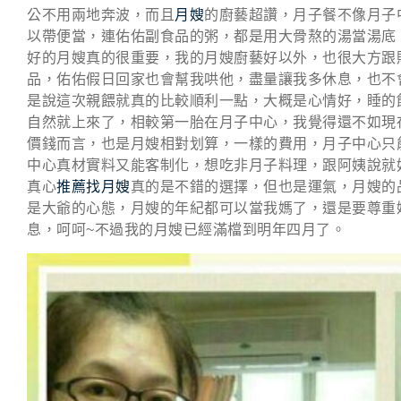
公不用兩地奔波，而且
月嫂
的廚藝超讚，月子餐不像月子
以帶便當，連佑佑副食品的粥，都是用大骨熬的湯當湯底
好的月嫂真的很重要，我的月嫂廚藝好以外，也很大方跟
品，佑佑假日回家也會幫我哄他，盡量讓我多休息，也不
是說這次親餵就真的比較順利一點，大概是心情好，睡的
自然就上來了，相較第一胎在月子中心，我覺得還不如現
價錢而言，也是月嫂相對划算，一樣的費用，月子中心只
中心真材實料又能客制化，想吃非月子料理，跟阿姨說就
真心
推薦找月嫂
真的是不錯的選擇，但也是運氣，月嫂的
是大爺的心態，月嫂的年紀都可以當我媽了，還是要尊重
息，呵呵~不過我的月嫂已經滿檔到明年四月了。