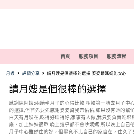
首頁
服務項目
服務流程
月嫂
評價分享
請月嫂是個很棒的選擇 婆婆跟媽媽能安心
請月嫂是個很棒的選擇
感謝陳阿姨:兩胎坐月子的心得比較,相較第一胎去月子中心
的選擇,但首先要先感謝婆婆幫我帶佑佑,如果沒有她的幫
白天有月嫂在,吃得好睡得好,家事有人做,我只要負責吃跟
底，加上妹妹很乖,晚上幾乎都不會吵媽媽,所以晚上自己
月子中心雖然住的好，但畢竟不比自己的家自在，住久了