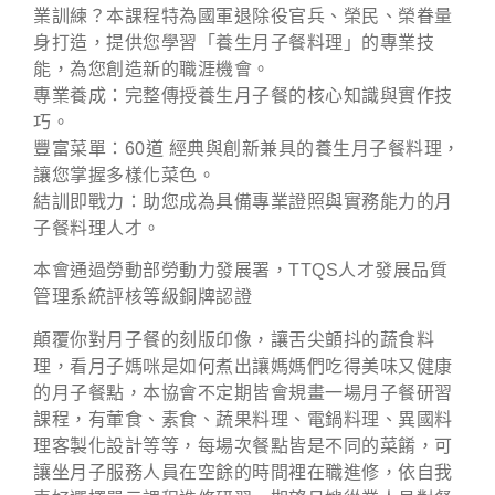
業訓練？本課程特為國軍退除役官兵、榮民、榮眷量
身打造，提供您學習「養生月子餐料理」的專業技
能，為您創造新的職涯機會。
專業養成：完整傳授養生月子餐的核心知識與實作技
巧。
豐富菜單：60道 經典與創新兼具的養生月子餐料理，
讓您掌握多樣化菜色。
結訓即戰力：助您成為具備專業證照與實務能力的月
子餐料理人才。
本會通過勞動部勞動力發展署，
TTQS
人才發展品
質
管理系統評核等級銅牌認證
顛覆你對月子餐的刻版印像，讓舌尖顫抖的蔬食料
理，看月子媽咪是如何煮出讓媽媽們吃得美味又健康
的月子餐點，本協會不定期皆會規畫一場月子餐研習
課程，有葷食、素食、蔬果料理、電鍋料理、異國料
理客製化設計等等，每場次餐點皆是不同的菜餚，可
讓坐月子服務人員在空餘的時間裡在職進修，依自我