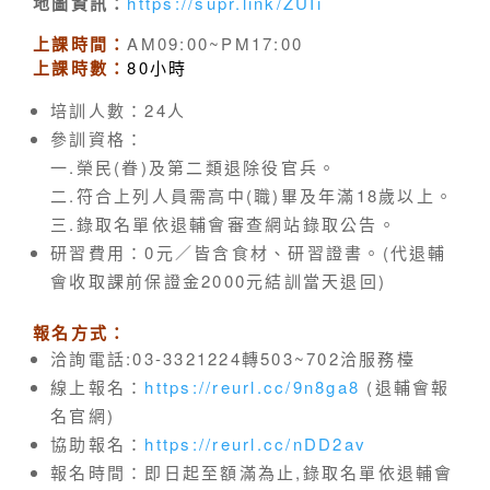
地圖資訊：
https://supr.link/ZUIi
上課時間：
AM09:00~PM17:00
上課時數：
80小時
培訓人數：24人
參訓資格：
一.榮民(眷)及第二類退除役官兵。
二.符合上列人員需高中(職)畢及年滿18歲以上。
三.錄取名單依退輔會審查網站錄取公告。
研習費用：0元／皆含食材、研習證書。(代退輔
會收取課前保證金2000元結訓當天退回)
報名方式：
洽詢電話:03-3321224轉503~702洽服務檯
線上報名：
https://reurl.cc/9n8ga8
(退輔會報
名官網)
協助報名：
https://reurl.cc/nDD2av
報名時間：即日起至額滿為止,錄取名單依退輔會