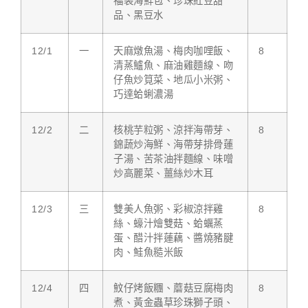
福袋海鮮包、珍珠紅豆甜
品、黑豆水
12/1
一
天麻燉魚湯、梅肉咖哩飯、
8
清蒸鱸魚、麻油雞麵線、吻
仔魚炒筧菜、地瓜小米粥、
巧達蛤蜊濃湯
12/2
二
核桃芋粒粥、涼拌海帶芽、
8
錦蔬炒海鮮、海帶芽排骨蓮
子湯、苦茶油拌麵線、味噌
炒高麗菜、薑絲炒木耳
12/3
三
雙美人魚粥、彩椒涼拌雞
8
絲、蠔汁燴雙菇、蛤蠣蒸
蛋、醋汁拌蓮藕、醬燒豬腱
肉、鮭魚糙米飯
12/4
四
魰仔烤飯糰、蘑菇豆腐梅肉
8
煮、黃金蟲草珍珠獅子頭、