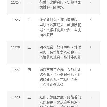
11/24
一
荷葉小米釀雞肉、焦糖蘋果
4
燉桃膠、紅豆水
11/25
二
波菜豬肝湯、補血紫米飯、
8
里肌肉炒高麗菜、藥膳腰花
湯、滋補梅肉紅豆飯、里肌
肉炒雙菇
11/26
三
四物燉雞、魩仔魚粥、蒜泥
8
白肉、菠菜鮮魚燕麥粥、五
色鮮菇玻璃雞、椒汁牛肉排
11/27
四
肉醬芝麻三色麵、孜然相香
8
烤雞腿、黑豆燉雞翅腳、紅
麴珍珠肉丸、花椰雞肉鬆、
百合紅棗燉水梨
11/28
五
鮭魚高粱胚芽飯、紅麴香煎
8
素麵腰果、黑芝麻軟骨湯、