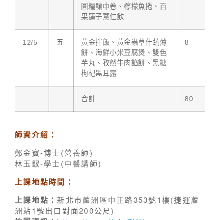
圓糯釀中卷、檸檬魚捲、百
果蓮子薏仁飲
12/5
五
黃金拌飯、黃金蟲草什蔬薄
8
餅、海鮮小米豆腐煲、雙色
芋丸、孜然牛肉餡餅、黑糖
枸杞黑耳露
合計
80
師資介紹：
鄭金寶-博士(營養師)
林玉釵-學士(中餐講師)
上課地點時間：
上課地點：
新北市蘆洲區中正路353號1樓(捷運蘆
洲站1號出口對面200公尺)