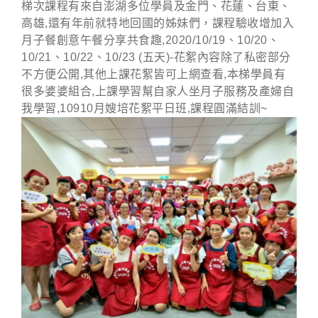
梯次課程有來自澎湖多位學員及金門、花蓮、台東、
高雄,還有年前就特地回國的姊妹們，課程驗收增加入
月子餐創意午餐分享共食趣,2020/10/19、10/20、
10/21、10/22、10/23 (五天)-花絮內容除了私密部分
不方便公開,其他上課花絮皆可上網查看,本梯學員有
很多婆婆組合,上課學習幫自家人坐月子服務及產婦自
我學習,10910月嫂培花絮平日班,課程圓滿結訓~