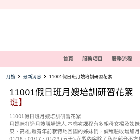
首頁
服務項目
服務流程
月嫂
最新消息
11001假日班月嫂培訓研習花絮
11001假日班月嫂培訓研習花絮
班】
11001假日班月嫂培訓研習花絮
月媽咪打造月嫂職場達人,本梯次課程有多組母女檔及姊
東、高雄,還有年前就特地回國的姊妹們，課程驗收增加月子餐創意
01/16、01/17、01/23 (五天)-花絮內容除了私密