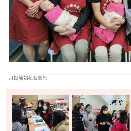
月嫂培訓花絮圖集