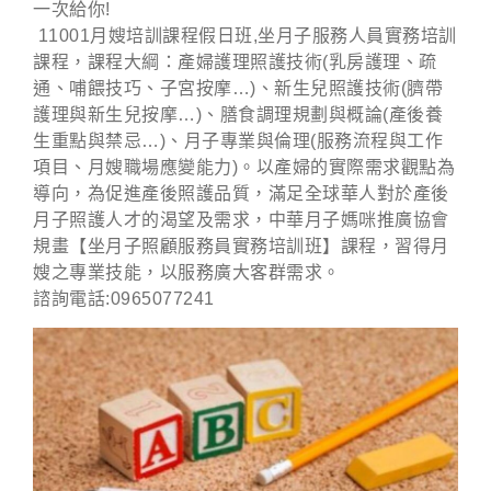
一次給你!
11001月嫂培訓課程假日班,
坐月子服務人員實務培訓
課程，課程大綱：產婦護理照護技術(乳房護理、疏
通、哺餵技巧、子宮按摩…)、新生兒照護技術(臍帶
護理與新生兒按摩…)、膳食調理規劃與概論(產後養
生重點與禁忌…)、月子專業與倫理(服務流程與工作
項目、月嫂職場應變能力)。以產婦的實際需求觀點為
導向，為促進產後照護品質，滿足全球華人對於產後
月子照護人才的渴望及需求，中華月子媽咪推廣協會
規畫【坐月子照顧服務員實務培訓班】課程，習得月
嫂之專業技能，以服務廣大客群需求。
諮詢電話:0965077241