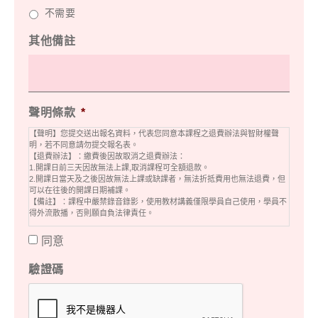
不需要
其他備註
聲明條款
*
【聲明】您提交送出報名資料，代表您同意本課程之退費辦法與智財權聲
明，若不同意請勿提交報名表。
【退費辦法】：繳費後因故取消之退費辦法：
1.開課日前三天因故無法上課,取消課程可全額退款。
2.開課日當天及之後因故無法上課或缺課者，無法折抵費用也無法退費，但
可以在往後的開課日期補課。
【備註】：課程中嚴禁錄音錄影，使用教材講義僅限學員自己使用，學員不
得外流散播，否則願自負法律責任。
同意
驗證碼