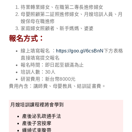
待業轉業婦女、在職第二專長進修婦女
母嬰照顧第二証照進修婦女、月嫂培訓人員、月
嫂保母在職進修
家庭婦女照顧者、新手媽媽、婆婆
報名方式：
線上填寫報名 ：
https://goo.gl/6csBnN
下方表格
直接填寫提交報名
報名時間：即日起至額滿為止
培訓人數：30人
研習費用：新台幣8000元
費用內含：講師費、母嬰教具、結訓証書費。
月嫂培訓課程裡將會學到
產後泌乳疏通手法
產後子宮按摩
纏繞式束腹帶