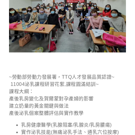
~勞動部勞動力發展署，TTQ人才發展品質認證~
11004泌乳課程研習花絮,課程圓滿結訓~
課程大綱：
產後乳房變化及賀爾蒙對孕產婦的影響
建立奶量的黃金關鍵與做法
產後泌乳個案整體評估與實作教學
乳房健康醫學(乳腺阻塞/乳腺炎/乳房膿瘍)
實作泌乳技能(無痛泌乳手法、通乳穴位按摩)