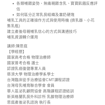
各類哺餵姿勢、無痛親餵含乳、寶寶飢餓反應評
估
如何區分正常乳房組織及塞奶硬塊
哺乳工具的正確操作方式與使用時機 (擠乳器、小花
集乳瓶)
建立產後母親哺乳信心的方式與溝通技巧
哺乳資源轉介運用
講師:陳思庭
【學經歷】
國家高考合格 物理治療師
國家普考合格 護士
認證乳癌復健專業人員
慈濟大學 物理治療學系學士
台灣臨床徒手治療協會CMT課程認證
台灣母乳哺育聯合學會 會員
華人區泌乳顧問協會 高階課程認證結訓
新英格蘭乳房外科診所 乳腺物理治療師
思庭產後泌乳諮詢 執行長