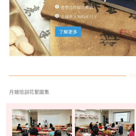
分
月嫂培訓花絮圖集