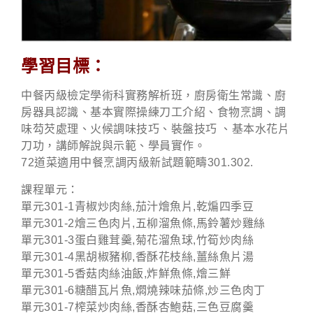
學習目標：
中餐丙級檢定學術科實務解析班，廚房衛生常識、廚
房器具認識、基本實際操練刀工介紹、食物烹調、調
味芶芡處理、火候調味技巧、裝盤技巧 、基本水花片
刀功，講師解說與示範、學員實作。
72道菜適用中餐烹調丙級新試題範疇301.302.
課程單元：
單元301-1青椒炒肉絲,茄汁燴魚片,乾煸四季豆
單元301-2燴三色肉片,五柳溜魚條,馬鈴薯炒雞絲
單元301-3蛋白雞茸羹,菊花溜魚球,竹筍炒肉絲
單元301-4黑胡椒豬柳,香酥花枝絲,薑絲魚片湯
單元301-5香菇肉絲油飯,炸鮮魚條,燴三鮮
單元301-6糖醋瓦片魚,燜燒辣味茄條,炒三色肉丁
單元301-7榨菜炒肉絲,香酥杏鮑菇,三色豆腐羹