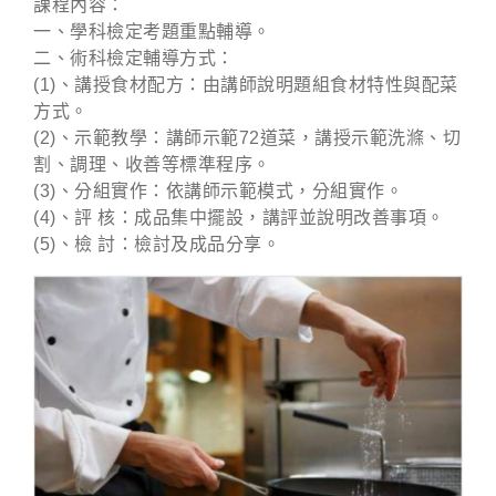
課程內容：
一、學科檢定考題重點輔導。
二、術科檢定輔導方式：
(1)、講授食材配方：由講師說明題組食材特性與配菜
方式。
(2)、示範教學：講師示範72道菜，講授示範洗滌、切
割、調理、收善等標準程序。
(3)、分組實作：依講師示範模式，分組實作。
(4)、評 核：成品集中擺設，講評並說明改善事項。
(5)、檢 討：檢討及成品分享。