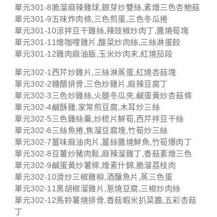
單元301-8脆溜麻辣雞球,銀芽炒雙絲,素燴三色杏鮑菇
單元301-9五味炸肉條,三色煎蛋,三色冬瓜捲
單元301-10涼拌豆干雞絲,辣豉椒炒肉丁,醬燒筍塊
單元301-11燴咖哩雞片,酸菜炒肉絲,三絲淋蛋餃
單元301-12雞肉麻油飯,玉米炒肉末,紅燒茄段
單元302-1西芹炒雞片,三絲淋蒸蛋,紅燒杏菇塊
單元302-2糖醋排骨,三色炒雞片,麻辣豆腐丁
單元302-3三色炒雞絲,火腿冬瓜夾,鹹蛋黃炒杏菇條
單元302-4鹹酥雞,家常煎豆腐,木耳炒三絲
單元302-5三色雞絲羹,炒梳片鮮筍,西芹拌豆干絲
單元302-6三絲魚捲,焦溜豆腐塊,竹筍炒三絲
單元302-7薑味麻油肉片,薑絲醬燒鮮魚,竹筍爆肉丁
單元302-8豆薯炒豬肉鬆,麻辣溜雞丁,香菇素燴三色
單元302-9鹹蛋黃炒薯條,燴素什錦,脆溜荔枝肉
單元302-10滑炒三椒雞柳,酒釀魚片,蒸三色蛋
單元302-11黑胡椒溜雞片,蔥燒豆腐,三椒炒肉絲
單元302-12馬鈴薯燒排骨,香菇蝦米扒菜膽,五彩杏菇
丁