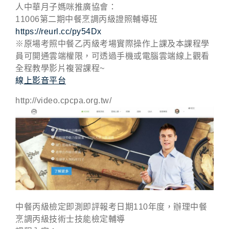
人中華月子媽咪推廣協會：
11006第二期中餐烹調丙級證照輔導班
https://reurl.cc/py54Dx
※原場考照中餐乙丙級考場實際操作上課及本課程學
員可開通雲端權限，可透過手機或電腦雲端線上觀看
全程教學影片複習課程~
線
上影音平台
http://video.cpcpa.org.tw/
中餐丙級檢定即測即評報考日期110年度，
辦理中餐
烹調丙級技術士技能檢定輔導