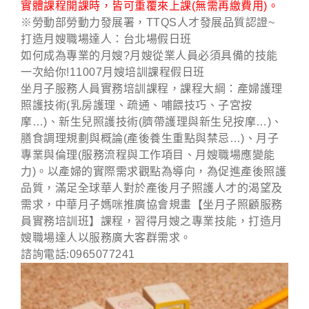
實體課程開課時，皆可重覆來上課(無需再繳費用)
。
※勞動部勞動力發展署，TTQS人才發展品質認證~
打造月嫂職場達人：台北場假日班
如何成為專業的月嫂?月嫂從業人員必須具備的技能
一次給你!11007月嫂培訓課程假日班
坐月子服務人員實務培訓課程，課程大綱：產婦護理
照護技術(乳房護理、疏通、哺餵技巧、子宮按
摩…)、新生兒照護技術(臍帶護理與新生兒按摩…)、
膳食調理規劃與概論(產後養生重點與禁忌…)、月子
專業與倫理(服務流程與工作項目、月嫂職場應變能
力)。以產婦的實際需求觀點為導向，為促進產後照護
品質，滿足全球華人對於產後月子照護人才的渴望及
需求，中華月子媽咪推廣協會規畫【坐月子照顧服務
員實務培訓班】課程，習得月嫂之專業技能，打造月
嫂職場達人以服務廣大客群需求。
諮詢電話:0965077241