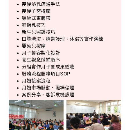
產後泌乳疏通手法
產後子宮按摩
纏繞式束腹帶
哺餵乳技巧
新生兒照護技巧
口腔清潔、臍帶護理、沐浴等實作演練
嬰幼兒按摩
月子餐客製化設計
養生觀念燉補順序
分組實作月子餐成果驗收
服務流程服務項目SOP
月嫂接案流程
月嫂市場脈動、職場倫理
案例分享、客訴危機處理