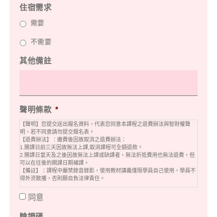
住宿需求
需要
不需要
其他備註
聲明條款
*
【聲明】您提交送出報名資料，代表您同意本課程之退費辦法與智財權聲
明，若不同意請勿提交報名表。
【退費辦法】：繳費後因故取消之退費辦法：
1.開課日前三天因故無法上課,取消課程可全額退款。
2.開課日當天及之後因故無法上課或缺課者，無法折抵費用也無法退費，但
可以在往後的開課日期補課。
【備註】：課程中嚴禁錄音錄影，使用教材講義僅限學員自己使用，學員不
得外流散播，否則願自負法律責任。
同意
驗證碼