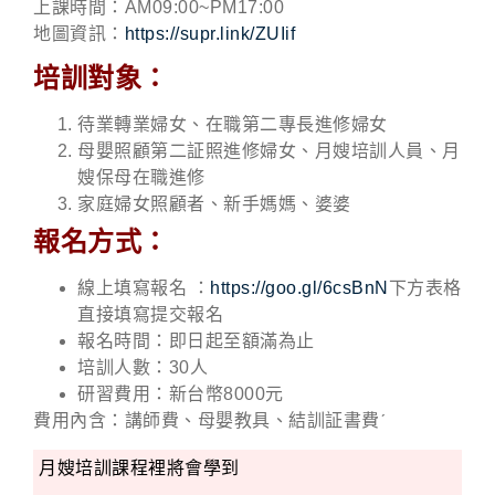
上課時間：AM09:00~PM17:00
地圖資訊：
https://supr.link/ZUIif
培訓對象：
待業轉業婦女、在職第二專長進修婦女
母嬰照顧第二証照進修婦女、月嫂培訓人員、月
嫂保母在職進修
家庭婦女照顧者、新手媽媽、婆婆
報名方式：
線上填寫報名 ：
https://goo.gl/6csBnN
下方表格
直接填寫提交報名
報名時間：即日起至額滿為止
培訓人數：30人
研習費用：新台幣8000元
費用內含：講師費、母嬰教具、結訓証書費ˊ
月嫂培訓課程裡將會學到