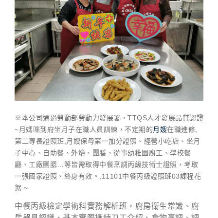
※本公司通過勞動部勞動力發展署，TTQS人才發展品質認證
~月媽咪到府坐月子在職人員訓練，不定期的
月嫂
在職進修,
第二專長證照班,月嫂保母第一加分證照、經營小吃店、坐月
子中心、自助餐、外燴、團膳、從事幼稚園廚工、學校餐
廳、工廠團膳…等皆需取得中餐烹調丙級技術士證照，考取
一張國家證照、終身有效。,11101中餐丙級證照班03課程花
絮 ~
中餐丙級檢定學術科實務解析班，廚房衛生常識、廚
房器具認識、基本實際操練刀工介紹、食物烹調、調