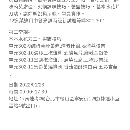
味芶芡處理、火候調味技巧、裝盤技巧 、基本水花片
刀功，講師解說與示範、學員實作。
72道菜適用中餐烹調丙級新試題範疇301.302.
第三堂課程
基本水花刀工、盤飾技巧
單元302-9鹹蛋黃炒薯條,燴素什錦,脆溜荔枝肉
單元302-10滑炒三椒雞柳,酒釀魚片,麻辣金銀蛋
單元302-11黑胡椒溜雞片,蔥燒豆腐,三椒炒肉絲
單元302-12馬鈴薯燒排骨,香菇蛋酥燜白菜,五彩杏菇
丁
日期:2022/01/23
時間:09:00~17:30
地址：(育達考場)台北市松山區寧安街12號(捷運小巨
蛋站4號出口)。