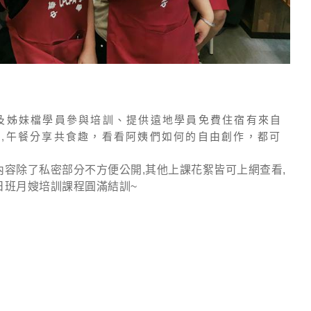
及姊妹檔學員參與培訓、提供遠地學員免費住宿有來自
理,午餐分享共食趣，看看阿姨們如何的自由創作，都可
 (五天)-花絮內容除了私密部分不方便公開,其他上課花絮皆可上網查看,
平日班月嫂培訓課程圓滿結訓~