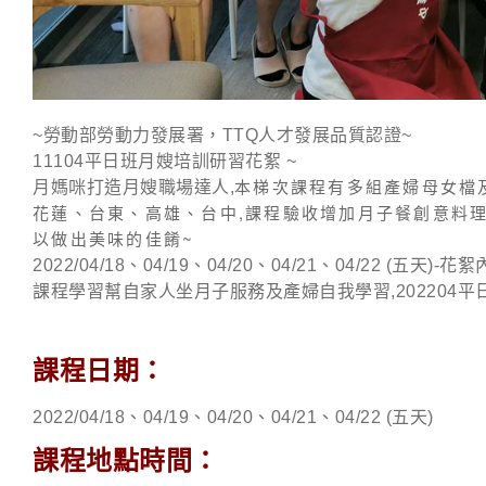
~勞動部勞動力發展署，TTQ人才發展品質認證~
11104平日班月嫂培訓研習花絮 ~
本梯次課程有多組產婦母女檔
月媽咪打造月嫂職場達人
,
花蓮、台東、高雄、台中,課程驗收增加月子餐創意料
以做出美味的佳餚~
2022/04/18、04/19、04/20、04/21、04/22
課程學習幫自家人坐月子服務及產婦自我學習,202204
課程日期：
2022/04/18、04/19、04/20、04/21、04/22 (五天)
課程地點時間：