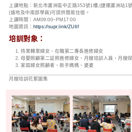
上課地點：新北市蘆洲區中正路353號1樓,(捷運蘆洲站1號
(遠地及中南部學員)可提供簡易住宿。
上課時間：AM09:00~PM17:00
地圖資訊：
https://supr.link/ZUIif
培訓對象：
待業轉業婦女、在職第二專長進修婦女
母嬰照顧第二証照進修婦女、月嫂培訓人員、月嫂
家庭婦女照顧者、新手媽媽、婆婆
月嫂培訓花絮圖集