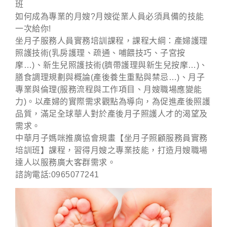
班
如何成為專業的月嫂?月嫂從業人員必須具備的技能
一次給你!
坐月子服務人員實務培訓課程，課程大綱：產婦護理
照護技術(乳房護理、疏通、哺餵技巧、子宮按
摩…)、新生兒照護技術(臍帶護理與新生兒按摩…)、
膳食調理規劃與概論(產後養生重點與禁忌…)、月子
專業與倫理(服務流程與工作項目、月嫂職場應變能
力)。以產婦的實際需求觀點為導向，為促進產後照護
品質，滿足全球華人對於產後月子照護人才的渴望及
需求。
中華月子媽咪推廣協會規畫【坐月子照顧服務員實務
培訓班】課程，習得月嫂之專業技能，打造月嫂職場
達人以服務廣大客群需求。
諮詢電話:0965077241