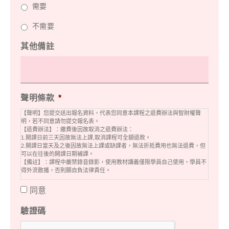
需要
不需要
其他備註
聲明條款
*
【聲明】您提交送出報名資料，代表您同意本課程之退費辦法與智財權聲
明，若不同意請勿提交報名表。
【退費辦法】：繳費後因故取消之退費辦法：
1.開課日前三天因故無法上課,取消課程可全額退款。
2.開課日當天及之後因故無法上課或缺課者，無法折抵費用也無法退費，但
可以在往後的開課日期補課。
【備註】：課程中嚴禁錄音錄影，使用教材講義僅限學員自己使用，學員不
得外流散播，否則願自負法律責任。
同意
驗證碼