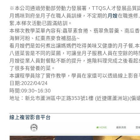
※本公司通過勞動部勞動力發展署，TTQS人才發展品質
月媽咪到府坐月子在職人員訓練，不定期的
月嫂
在職進修
絮,本梯次活動已圓滿結訓。
本梯次教學菜單內容有:蟲草素食捲、翡翠魚蓉羹、南瓜
海鮮河粉、紅棗燕麥食補甜品~
看月嫂們是如何煮出讓媽媽們吃得美味又健康的月子餐,
八道菜皆是不同的菜餚，可讓坐月子服務人員在空餘的時
月嫂從業人員對餐點不斷的提升，進階料理完成之後看起
了很多有營養的菜。
本課程學員除了實作教學，學員在家還可以透過線上影音
日期:2022/04/24
時間:09:30~16:30
地址：新北市蘆洲區中正路353號1樓 (近捷運蘆洲站)(
線上複習影音平台