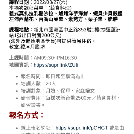
課程日期：
2022/08/27(六)
本場次課程菜單：(蔬食料理)
義式莫扎拉乳酪沙拉、爐烤洋芋海鮮、蝦貝少貝殼麵
左沛西蘭花、百香山藥盅、素烤方、栗子盅、脆膳
課程地點：
新北市蘆洲區中正路353號1樓(捷運蘆洲
站1號出口對面200公尺)
(海外及偏遠地區學員)可提供簡易住宿。
教室:藏津月膳坊
上課時間：
AM09:30~PM16:30
地圖資訊：
https://supr.link/ZUIi
報名時間：即日起至額滿為止
培訓人數：20人
培訓對象：月嫂、保母、家庭婦女
研習費用：每梯次新台幣2500元／皆含食材、
研習證書。
報名方式：
線上報名網址：
https://supr.link/pCHGT
或是由