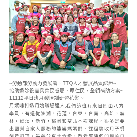
~勞動部勞動力發展署，TTQ人才發展品質認證~
協助退除役官兵榮民眷屬、原住民，全額補助方案~
11112平日班月嫂培訓研習花絮 ~
我們這班有來自四面八方
月媽咪打造月嫂職場達人
,
學員，有遠從澎湖，花蓮，台東，台南，高雄，雲
林，礁溪，新竹，桃園和雙北本次課程，很多是要
出國幫自家人服務的婆婆媽媽們，課程驗收月子餐
創意料理，午餐分享共食趣，看看阿姨們如何的自