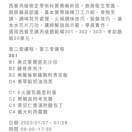
西餐丙級檢定學術科實務解析班，廚房衛生常識、
廚房器具認識、基本實際操練刀工介紹、食物烹
調、調味芶芡處理、火候調味技巧、裝盤技巧 、基
本水花片刀功，講師解說與示範、學員實作。
適用西餐烹調丙級題範疇301，302，303，考前題
組20單元。
第二堂課程、第三堂課程
301
B1 美式華爾道夫沙拉
B2 雞骨骨肉汁
B3 佛羅倫斯雞胸附青豆飯
D4 香草餡奶油泡芙
C1 E火腿乳酪恩利蛋
C2 鮮蝦盅附考克醬
C3 青豆仁漿湯附麵包丁
C4 義大利肉醬麵
日期:2023/01/07、01/28
時間:09:00~17:30