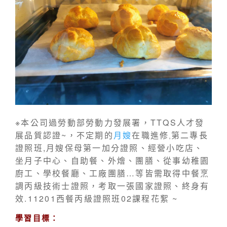
※本公司過勞動部勞動力發展署，TTQS人才發
展品質認證~，不定期的
月嫂
在職進修
第二專長
,
證照班,月嫂保母第一加分證照、經營小吃店、
坐月子中心、自助餐、外燴、團膳、從事幼稚園
廚工、學校餐廳、工廠團膳…等皆需取得中餐烹
調丙級技術士證照，考取一張國家證照、終身有
效.
11201西餐丙級證照班02課程花絮
~
學習目標：