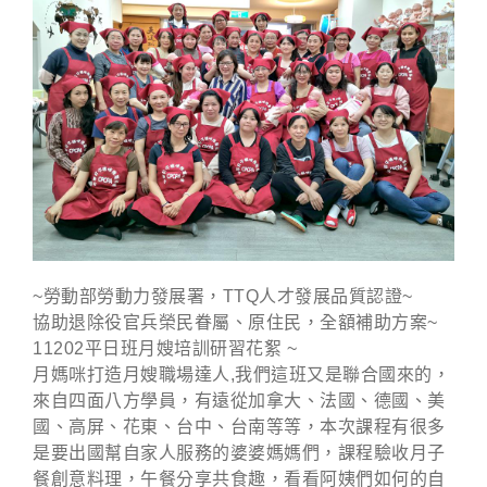
~勞動部勞動力發展署，TTQ人才發展品質認證~
協助退除役官兵榮民眷屬、原住民，全額補助方案~
11202平日班月嫂培訓研習花絮 ~
月媽咪打造月嫂職場達人
,我們這班又是聯合國來的，
來自四面八方學員，有遠從加拿大、法國、德國、美
國、高屏、花東、台中、台南等等，本次課程有很多
是要出國幫自家人服務的婆婆媽媽們，課程驗收月子
餐創意料理，午餐分享共食趣，看看阿姨們如何的自