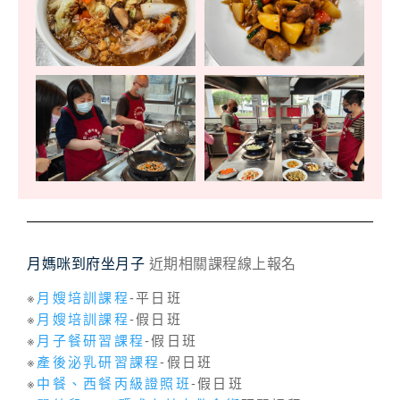
月媽咪到府坐月子
近期相關課程線上報名
※
月嫂培訓課程
-平日班
※
月嫂培訓課程
-假日班
※
月子餐研習課程
-假日班
※
產後泌乳研習課程
-假日班
※
中餐、西餐丙級證照班
-假日班