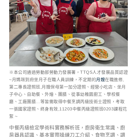
※本公司通過勞動部勞動力發展署，TTQS人才發展品質認證
~月媽咪到府坐月子在職人員訓練，不定期的
月嫂
在職進修,
第二專長證照班,月嫂保母第一加分證照、經營小吃店、坐月
子中心、自助餐、外燴、團膳、從事幼稚園廚工、學校餐
廳、工廠團膳…等皆需取得中餐烹調丙級技術士證照，考取
一張國家證照、終身有效,11203中餐丙級證照班0203課程花
絮 ~
中餐丙級檢定學術科實務解析班，廚房衛生常識、廚
房器具認識、基本實際操練刀工介紹、食物烹調、調