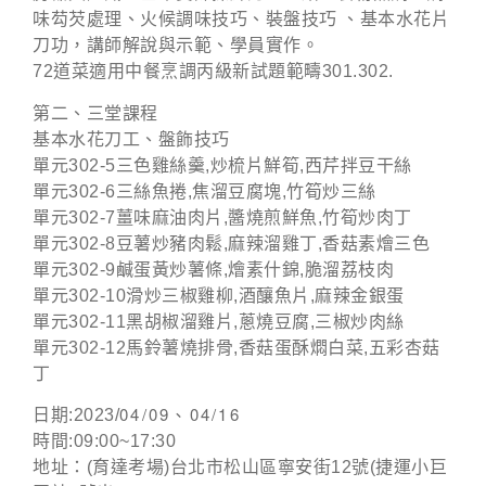
味芶芡處理、火候調味技巧、裝盤技巧 、基本水花片
刀功，講師解說與示範、學員實作。
72道菜適用中餐烹調丙級新試題範疇301.302.
第二、三堂課程
基本水花刀工、盤飾技巧
單元302-5三色雞絲羹,炒梳片鮮筍,西芹拌豆干絲
單元302-6三絲魚捲,焦溜豆腐塊,竹筍炒三絲
單元302-7薑味麻油肉片,醬燒煎鮮魚,竹筍炒肉丁
單元302-8豆薯炒豬肉鬆,麻辣溜雞丁,香菇素燴三色
單元302-9鹹蛋黃炒薯條,燴素什錦,脆溜荔枝肉
單元302-10滑炒三椒雞柳,酒釀魚片,麻辣金銀蛋
單元302-11黑胡椒溜雞片,蔥燒豆腐,三椒炒肉絲
單元302-12馬鈴薯燒排骨,香菇蛋酥燜白菜,五彩杏菇
丁
04/09、04/16
日期:2023/
時間:09:00~17:30
地址：(育達考場)台北市松山區寧安街12號(捷運小巨