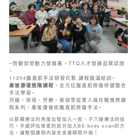
~勞動部勞動力發展署，TTQ人才發展品質認證
~
11204腹直肌手法研習花絮,課程圓滿結訓~
產後康復進階課程
，全方位腹直肌修復保健整合
手法學習~
月嫂、保母、芳療、美容等從業人員在職進修課
程系列，產後康復術腹直肌修復手法~
以筋膜療法的角度出發加入一些，子穴線療法的技
巧，手感評估檢查的部分加入BE-body scan的方
法，讓整個課程內容含金量瞬間升級！