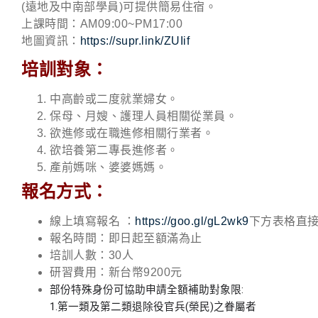
(遠地及中南部學員)可提供簡易住宿。
上課時間：AM09:00~PM17:00
地圖資訊：
https://supr.link/ZUIif
培訓對象：
中高齡或二度就業婦女。
保母、月嫂、護理人員相關從業員。
欲進修或在職進修相關行業者。
欲培養第二專長進修者。
產前媽咪、婆婆媽媽。
報名方式：
線上填寫報名 ：
https://goo.gl/gL2wk9
下方表格直
報名時間：即日起至額滿為止
培訓人數：30人
研習費用：新台幣9200元
部份特殊身份可協助申請全額補助對象限:
1.第一類及第二類退除役官兵(榮民)之眷屬者