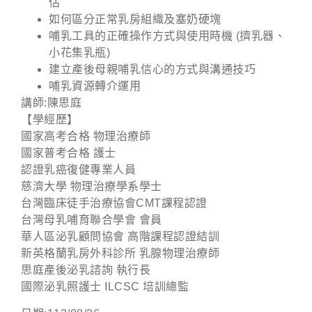
估
如何區分正常乳房組織及塞奶硬塊
哺乳工具的正確操作方式與使用時機 (擠乳器、
小花集乳瓶)
建立產後母親哺乳信心的方式與溝通技巧
哺乳資源轉介運用
講師:陳思庭
【學經歷】
國家高考合格 物理治療師
國家普考合格 護士
認證乳癌復健專業人員
慈濟大學 物理治療學系學士
台灣臨床徒手治療協會CMT課程認證
台灣母乳哺育聯合學會 會員
華人區泌乳顧問協會 高階課程認證結訓
新英格蘭乳房外科診所 乳腺物理治療師
思庭產後泌乳諮詢 執行長
國際泌乳照護士 ILCSC 培訓總監