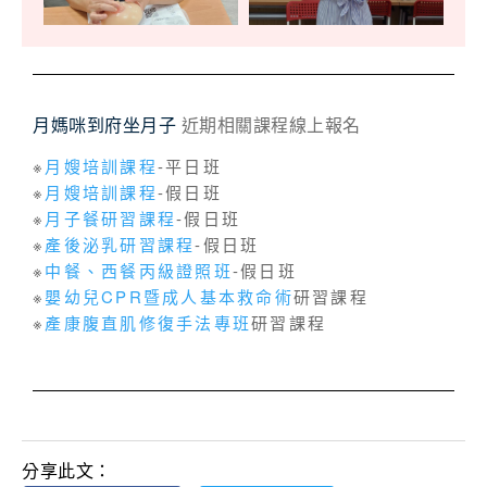
月媽咪到府坐月子
近期相關課程線上報名
※
月嫂培訓課程
-平日班
※
月嫂培訓課程
-假日班
※
月子餐研習課程
-假日班
※
產後泌乳研習課程
-假日班
※
中餐、西餐丙級證照班
-假日班
※
嬰幼兒CPR暨成人基本救命術
研習課程
※
產康腹直肌修復手法專班
研習課程
分享此文：