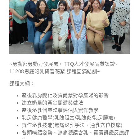
~勞動部勞動力發展署，TTQ人才發展品質認證~
11208思庭泌乳研習花絮,課程圓滿結訓~
課程大綱：
產後乳房變化及賀爾蒙對孕產婦的影響
建立奶量的黃金關鍵與做法
產後泌乳個案整體評估與實作教學
乳房健康醫學(乳腺阻塞/乳腺炎/乳房膿瘍)
實作泌乳技能(無痛泌乳手法、通乳穴位按摩)
各類哺餵姿勢、無痛親餵含乳、寶寶飢餓反應評