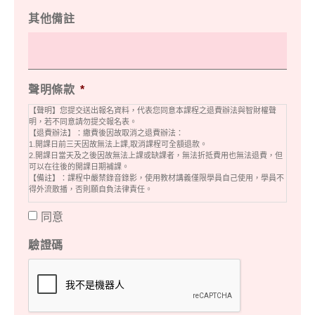
其他備註
聲明條款
*
【聲明】您提交送出報名資料，代表您同意本課程之退費辦法與智財權聲
明，若不同意請勿提交報名表。
【退費辦法】：繳費後因故取消之退費辦法：
1.開課日前三天因故無法上課,取消課程可全額退款。
2.開課日當天及之後因故無法上課或缺課者，無法折抵費用也無法退費，但
可以在往後的開課日期補課。
【備註】：課程中嚴禁錄音錄影，使用教材講義僅限學員自己使用，學員不
得外流散播，否則願自負法律責任。
同意
驗證碼