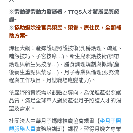
※
勞動部勞動力發展署，TTQS人才發展品質認
證~
※
協助退除役官兵榮民、榮眷、原住民，全額補
助方案~
課程大綱：產婦護理照護技術(乳房護理、疏通、
哺餵技巧、子宮按摩…)、新生兒照護技術(臍帶
護理與新生兒按摩…)、膳食調理規劃與概論(產
後養生重點與禁忌…)、月子專業與倫理(服務流
程與工作項目、月嫂職場應變能力)。
依產婦的實際需求觀點為導向，為促進產後照護
品質，滿足全球華人對於產後月子照護人才的渴
望及需求。
社團法人中華月子媽咪推廣協會規畫【
坐月子照
顧服務人員
實務培訓班】課程，習得月嫂之專業