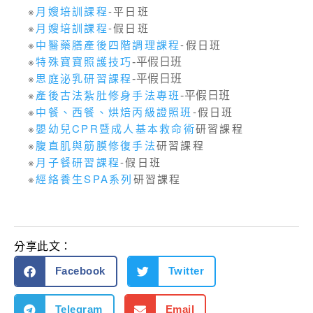
※
月嫂培訓課程
-平日班
※
月嫂培訓課程
-假日班
※
中醫藥膳產後四階調理課程
-假日班
※
特殊寶寶照護技巧
-平假日班
※
思庭泌乳研習課程
-平假日班
※
產後古法紮肚修身手法專班
-平假日班
※
中餐、西餐、烘焙丙級證照班
-假日班
※
嬰幼兒CPR暨成人基本救命術
研習課程
※
腹直肌與筋膜修復手法
研習課程
※
月子餐研習課程
-假日班
※
經絡養生SPA系列
研習課程
分享此文：
Facebook
Twitter
Telegram
Email