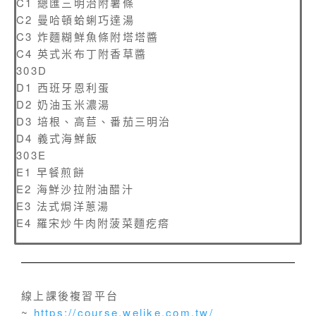
C1 總匯三明治附薯條
C2 曼哈頓蛤蜊巧達湯
C3 炸麵糊鮮魚條附塔塔醬
C4 英式米布丁附香草醬
303D
D1 西班牙恩利蛋
D2 奶油玉米濃湯
D3 培根、高苣、番茄三明治
D4 義式海鮮飯
303E
E1 早餐煎餅
E2 海鮮沙拉附油醋汁
E3 法式焗洋蔥湯
E4 羅宋炒牛肉附菠菜麵疙瘩
線上課後複習平台
~
https://course.welike.com.tw/