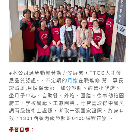
※本公司過勞動部勞動力發展署，TTQS人才發
展品質認證~，不定期的
月嫂
在職進修
第二專長
,
證照班,月嫂保母第一加分證照、經營小吃店、
坐月子中心、自助餐、外燴、團膳、從事幼稚園
廚工、學校餐廳、工廠團膳…等皆需取得中餐烹
調丙級技術士證照，考取一張國家證照、終身有
效.
11301西餐丙級證照班0405課程花絮
~
學習目標：