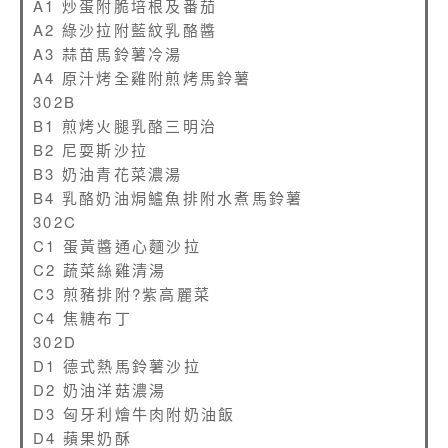
A1 炒蛋附脆培根及番茄
A2 綠沙拉附藍紋乳酪醬
A3 蒜苗馬鈴薯冷湯
A4 原汁烤全雞附煎烤馬鈴薯
302B
B1 煎烤火腿乳酪三明治
B2 尼耍斯沙拉
B3 奶油青花菜濃湯
B4 乳酪奶油焗鱸魚排附水煮馬鈴薯
302C
C1 蛋黃醬通心麵沙拉
C2 蔬菜絲雞清湯
C3 煎豬排附?紫高麗菜
C4 焦糖布丁
302D
D1 德式熱馬鈴薯沙拉
D2 奶油洋菇濃湯
D3 匈牙利燴牛肉附奶油飯
D4 蘋果奶酥