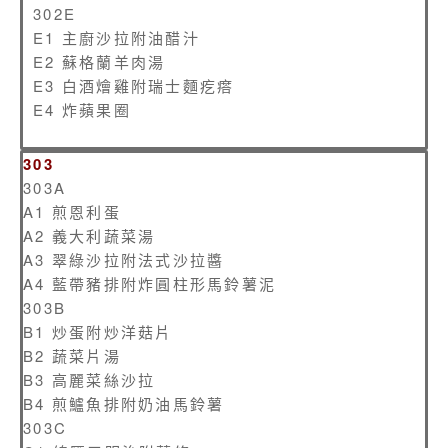
302E
E1 主廚沙拉附油醋汁
E2 蘇格蘭羊肉湯
E3 白酒燴雞附瑞士麵疙瘩
E4 炸蘋果圈
303
303A
A1 煎恩利蛋
A2 義大利蔬菜湯
A3 翠綠沙拉附法式沙拉醬
A4 藍帶豬排附炸圓柱形馬鈴薯泥
303B
B1 炒蛋附炒洋菇片
B2 蔬菜片湯
B3 高麗菜絲沙拉
B4 煎鱸魚排附奶油馬鈴薯
303C