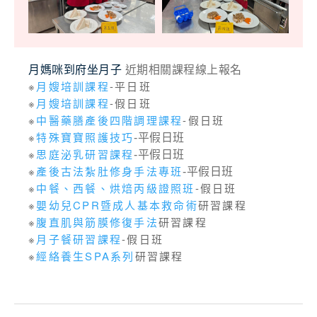
月媽咪到府坐月子
近期相關課程線上報名
※
月嫂培訓課程
-平日班
※
月嫂培訓課程
-假日班
※
中醫藥膳產後四階調理課程
-假日班
※
特殊寶寶照護技巧
-平假日班
※
思庭泌乳研習課程
-平假日班
※
產後古法紮肚修身手法專班
-平假日班
※
中餐、西餐、烘焙丙級證照班
-假日班
※
嬰幼兒CPR暨成人基本救命術
研習課程
※
腹直肌與筋膜修復手法
研習課程
※
月子餐研習課程
-假日班
※
經絡養生SPA系列
研習課程