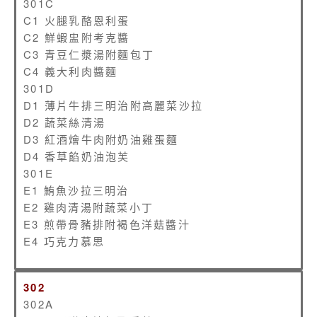
301C
C1 火腿乳酪恩利蛋
C2 鮮蝦盅附考克醬
C3 青豆仁漿湯附麵包丁
C4 義大利肉醬麵
301D
D1 薄片牛排三明治附高麗菜沙拉
D2 蔬菜絲清湯
D3 紅酒燴牛肉附奶油雞蛋麵
D4 香草餡奶油泡芙
301E
E1 鮪魚沙拉三明治
E2 雞肉清湯附蔬菜小丁
E3 煎帶骨豬排附褐色洋菇醬汁
E4 巧克力慕思
302
302A