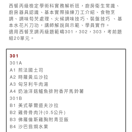
西餐丙級檢定學術科實務解析班，廚房衛生常識、
廚房器具認識、基本實際操練刀工介紹、食物烹
調、調味芶芡處理、火候調味技巧、裝盤技巧 、基
本水花片刀功，講師解說與示範、學員實作。
適用西餐烹調丙級題範疇301，302，303，考前題
組20單元。
301
301A
A1 煎法國土司
A2 時蘿黃瓜沙拉
A3 匈牙利牛肉湯
A4 奶油洋菇鱸魚排附香芹馬鈴薯
301B
B1 美式華爾道夫沙拉
B2 雞骨骨肉汁(0.5公升)
B3 佛羅倫斯雞胸附青豆飯
B4 沙巴翁焗水果