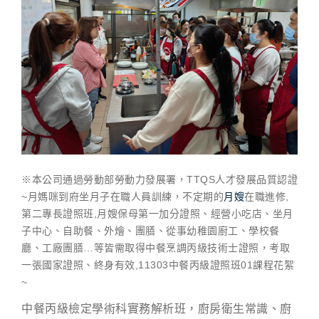
※本公司通過勞動部勞動力發展署，TTQS人才發展品質認證
~月媽咪到府坐月子在職人員訓練，不定期的
月嫂
在職進修,
第二專長證照班,月嫂保母第一加分證照、經營小吃店、坐月
子中心、自助餐、外燴、團膳、從事幼稚園廚工、學校餐
廳、工廠團膳…等皆需取得中餐烹調丙級技術士證照，考取
一張國家證照、終身有效,11303中餐丙級證照班01課程花絮
~
中餐丙級檢定學術科實務解析班，廚房衛生常識、廚