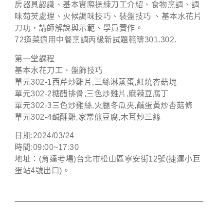
房器具認識、基本實際操練刀工介紹、食物烹調、調
味芶芡處理、火候調味技巧、裝盤技巧 、基本水花片
刀功，講師解說與示範、學員實作。
72道菜適用中餐烹調丙級新試題範疇301.302.
第一堂課程
基本水花刀工、盤飾技巧
單元302-1西芹炒雞片,三絲淋蒸蛋,紅燒杏菇塊
單元302-2糖醋排骨,三色炒雞片,麻辣豆腐丁
單元302-3三色炒雞絲,火腿冬瓜夾,鹹蛋黃炒杏菇條
單元302-4鹹酥雞,家常煎豆腐,木耳炒三絲
日期:2024/03/24
時間:09:00~17:30
地址：(育達考場)台北市松山區寧安街12號(捷運小巨
蛋站4號出口)。