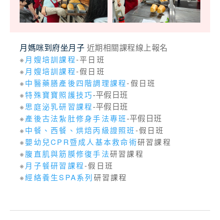
月媽咪到府坐月子
近期相關課程線上報名
※
月嫂培訓課程
-平日班
※
月嫂培訓課程
-假日班
※
中醫藥膳產後四階調理課程
-假日班
※
特殊寶寶照護技巧
-平假日班
※
思庭泌乳研習課程
-平假日班
※
產後古法紮肚修身手法專班
-平假日班
※
中餐、西餐、烘焙丙級證照班
-假日班
※
嬰幼兒CPR暨成人基本救命術
研習課程
※
腹直肌與筋膜修復手法
研習課程
※
月子餐研習課程
-假日班
※
經絡養生SPA系列
研習課程