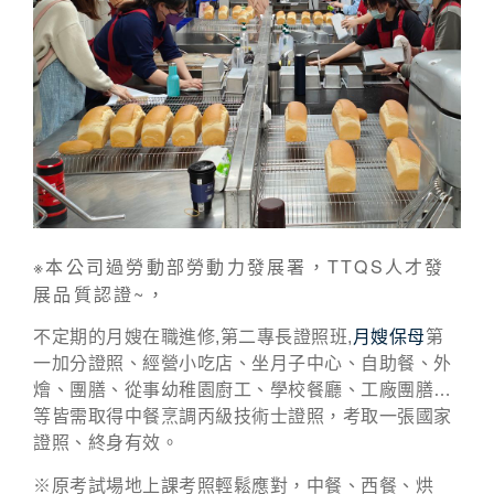
※本公司過勞動部勞動力發展署，TTQS人才發
展品質認證~，
不定期的月嫂在職進修,第二專長證照班,
月嫂保母
第
一加分證照、經營小吃店、坐月子中心、自助餐、外
燴、團膳、從事幼稚園廚工、學校餐廳、工廠團膳…
等皆需取得中餐烹調丙級技術士證照，考取一張國家
證照、終身有效。
※原考試場地上課考照輕鬆應對，中餐、西餐、烘