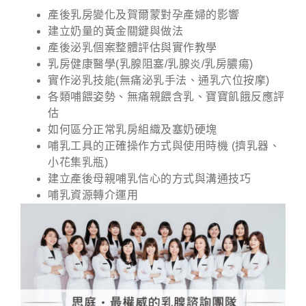
產後乳房變化及賀爾蒙對孕產婦的影響
建立奶量的黃金關鍵與做法
產後泌乳個案整體評估與實作教學
乳房健康醫學(乳腺阻塞/乳腺炎/乳房膿瘍)
實作泌乳技能(無痛泌乳手法、通乳穴位按摩)
各類哺餵姿勢、無痛親餵含乳、寶寶飢餓反應評
估
如何區分正常乳房組織及塞奶硬塊
哺乳工具的正確操作方式與使用時機 (擠乳器、
小花集乳瓶)
建立產後母親哺乳信心的方式與溝通技巧
哺乳資源轉介運用