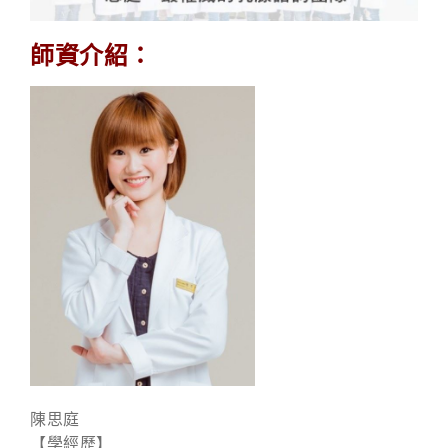
師資介紹：
陳思庭
【學經歷】