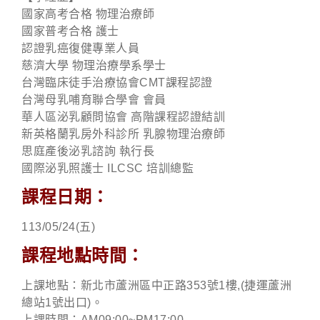
國家高考合格 物理治療師
國家普考合格 護士
認證乳癌復健專業人員
慈濟大學 物理治療學系學士
台灣臨床徒手治療協會CMT課程認證
台灣母乳哺育聯合學會 會員
華人區泌乳顧問協會 高階課程認證結訓
新英格蘭乳房外科診所 乳腺物理治療師
思庭產後泌乳諮詢 執行長
國際泌乳照護士 ILCSC 培訓總監
課程日期：
113/05/24(五)
課程地點時間：
上課地點：新北市蘆洲區中正路353號1樓,(捷運蘆洲
總站1號出口)。
上課時間：AM09:00~PM17:00