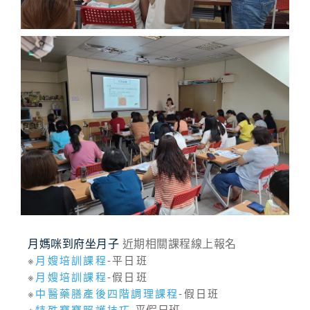
月媽咪到府坐月子
近期相關課程線上報名
※
月嫂培訓課程
-平日班
※
月嫂培訓課程
-假日班
※
中醫藥膳產後四階調理課程
-假日班
※
特殊寶寶照護技巧