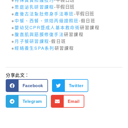
-平假日班
※
思庭泌乳研習課程
-平假日班
※
產後古法紮肚修身手法專班
-平假日班
※
中餐、西餐、烘焙丙級證照班
-假日班
※
嬰幼兒CPR暨成人基本救命術
研習課程
※
腹直肌與筋膜修復手法
研習課程
※
月子餐研習課程
-假日班
※
經絡養生SPA系列
研習課程
分享此文：
Facebook
Twitter
Telegram
Email