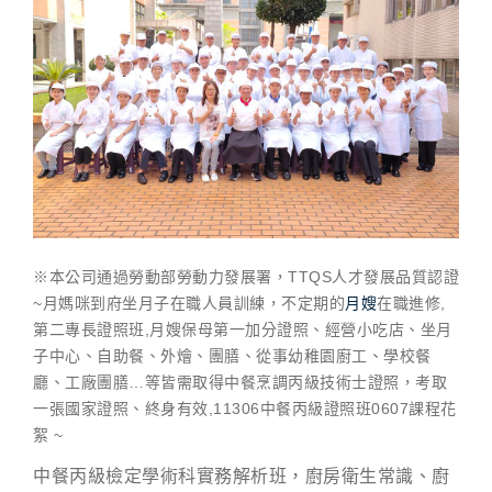
※本公司通過勞動部勞動力發展署，TTQS人才發展品質認證
~月媽咪到府坐月子在職人員訓練，不定期的
月嫂
在職進修,
第二專長證照班,月嫂保母第一加分證照、經營小吃店、坐月
子中心、自助餐、外燴、團膳、從事幼稚園廚工、學校餐
廳、工廠團膳…等皆需取得中餐烹調丙級技術士證照，考取
一張國家證照、終身有效,11306中餐丙級證照班0607課程花
絮 ~
中餐丙級檢定學術科實務解析班，廚房衛生常識、廚