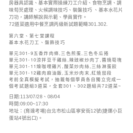
房器具認識、基本實際操練刀工介紹、食物烹調、調
味芶芡處理、火候調味技巧、裝盤技巧 、基本水花片
刀功，講師解說與示範、學員實作。
72道菜適用中餐烹調丙級新試題範疇301.302.
第六堂、第七堂課程
基本水花刀工、盤飾技巧
單元301-9五香炸肉條,三色煎蛋,三色冬瓜捲
單元301-10涼拌豆干雞絲,辣豉椒炒肉丁,醬燒筍塊
單元301-11燴咖哩雞片,酸菜炒肉絲,三絲淋蛋餃
單元301-12雞肉麻油飯,玉米炒肉末,紅燒茄段
考前全真模擬考試，抽籤每個學員各自獨立完成一
個考試題組3道菜，全套301、302題組共72道菜~
日期:113/07/28、08/04
時間:09:00~17:30
地址：(育達考場)台北市松山區寧安街12號(捷運小巨
蛋站4號出口)。