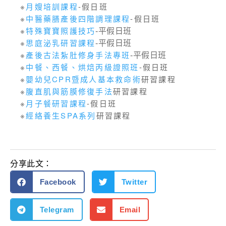
※
月嫂培訓課程
-假日班
※
中醫藥膳產後四階調理課程
-假日班
※
特殊寶寶照護技巧
-平假日班
※
思庭泌乳研習課程
-平假日班
※
產後古法紮肚修身手法專班
-平假日班
※
中餐、西餐、烘焙丙級證照班
-假日班
※
嬰幼兒CPR暨成人基本救命術
研習課程
※
腹直肌與筋膜修復手法
研習課程
※
月子餐研習課程
-假日班
※
經絡養生SPA系列
研習課程
分享此文：
Facebook
Twitter
Telegram
Email