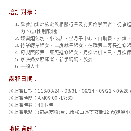
培訓對象：
欲參加烘焙檢定與相關行業及有興趣學習者，從事
力。(無性別限制)
經營麵包坊、小吃店、坐月子中心、自助餐、外燴
待業轉業婦女、二度就業婦女、在職第二專長進修
母嬰照顧第二証照進修婦女、月嫂培訓人員、月嫂
家庭婦女照顧者、新手媽媽、婆婆
一般人士
課程日期：
※上課日期：113/08/24、08/31、09/14、09/21、09/28
※上課時間：AM09:00~17:30
※上課時數：40小時
※上課地點：(育達商職)台北市松山區寧安街12號(捷運小
地圖資訊：