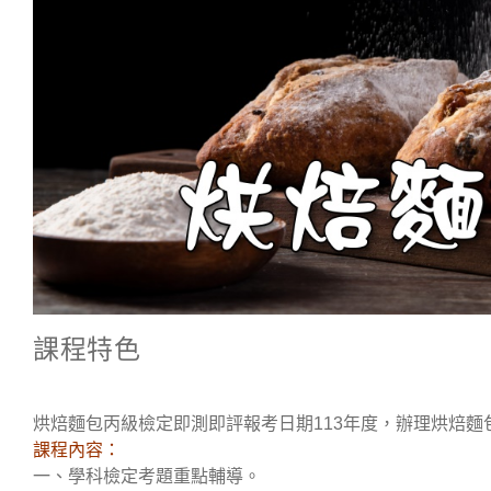
課程特色
烘焙麵包丙級檢定即測即評報考日期113年度，辦理烘焙麵
課程內容：
一、學科檢定考題重點輔導。