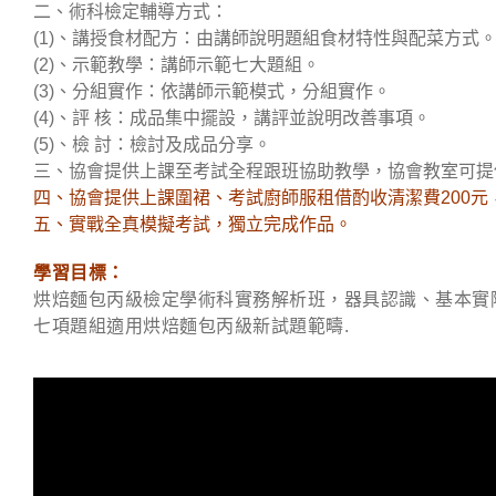
二、術科檢定輔導方式：
(1)、講授食材配方：由講師說明題組食材特性與配菜方式
(2)、示範教學：講師示範七大題組。
(3)、分組實作：依講師示範模式，分組實作。
(4)、評 核：成品集中擺設，講評並說明改善事項。
(5)、檢 討：檢討及成品分享。
三、協會提供上課至考試全程跟班協助教學，協會教室可提
四、協會提供上課圍裙、考試廚師服租借酌收清潔費200元
五、實戰全真模擬考試，獨立完成作品。
學習目標：
烘焙麵包丙級檢定學術科實務解析班，器具認識、基本實
七項題組適用烘焙麵包丙級新試題範疇.