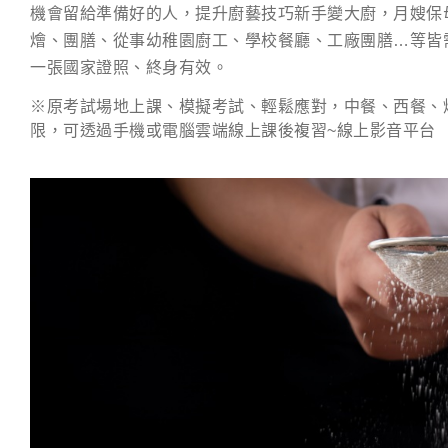
機會留給準備好的人，提升廚藝技巧新手變大廚，月嫂保
燴、團膳、從事幼稚園廚工、學校餐廳、工廠團膳…等皆
一張國家證照、終身有效。
※原考試場地上課、模擬考試、輕鬆應對，中餐、西餐、
限，可透過手機或電腦雲端線上課後複習~線上影音平台