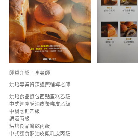
師資介紹：李老師
烘焙專業資深證照輔導老師
烘焙食品麵包西點蛋糕乙級
中式麵食酥油皮漿糕皮乙級
中餐烹飪乙級
調酒丙級
烘焙食品餅乾丙級
中式麵食酥油皮漿糕皮丙級