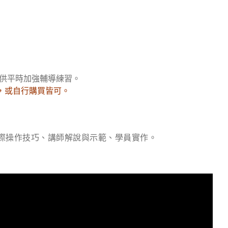
。
供平時加強輔導練習。
，或自行購買皆可。
際操作技巧、講師解說與示範、學員實作。