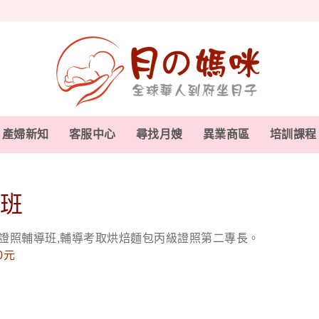
產婦新知
客服中心
尋找月嫂
異業商區
培訓課程
導班
級證照輔導班,輔導考取烘焙麵包丙級證照第二專長。
0元