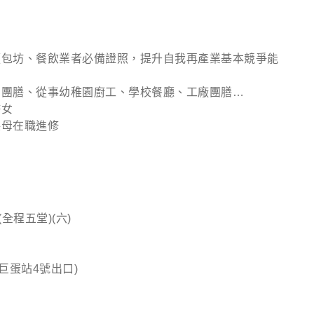
麵包坊、餐飲業者必備證照，提升自我再產業基本競爭能
、團膳、從事幼稚園廚工、學校餐廳、工廠團膳…
婦女
保母在職進修
 (全程五堂)(六)
巨蛋站4號出口)