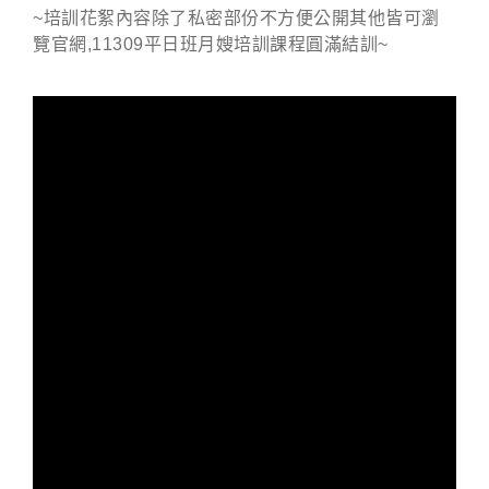
~培訓花絮內容除了私密部份不方便公開其他皆可瀏
覽官網,11309平日班月嫂培訓課程圓滿結訓~