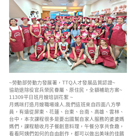
~勞動部勞動力發展署，TTQ人才發展品質認證~
協助退除役官兵榮民眷屬、原住民，全額補助方案~
11309平日班月嫂培訓花
絮 ~
月媽咪打造月嫂職場達人
,我們這班來自四面八方學
員，有遠從屏東、花蓮、台東、台南、高雄、雲林、
台中，本次課程很多是要出國幫自家人服務的婆婆媽
媽們，課程驗收月子餐創意料理，午餐分享共食趣，
看看阿姨們如何的自由創作，都可以做出美味的佳餚