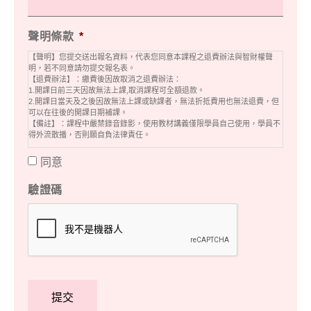
聲明條款
*
【聲明】您提交送出報名資料，代表您同意本課程之退費辦法與智財權聲
明，若不同意請勿提交報名表。
【退費辦法】：繳費後因故取消之退費辦法：
1.開課日前三天因故無法上課,取消課程可全額退款。
2.開課日當天及之後因故無法上課或缺課者，無法折抵費用也無法退費，但
可以在往後的開課日期補課。
【備註】：課程中嚴禁錄音錄影，使用教材講義僅限學員自己使用，學員不
得外流散播，否則願自負法律責任。
同意
驗證碼