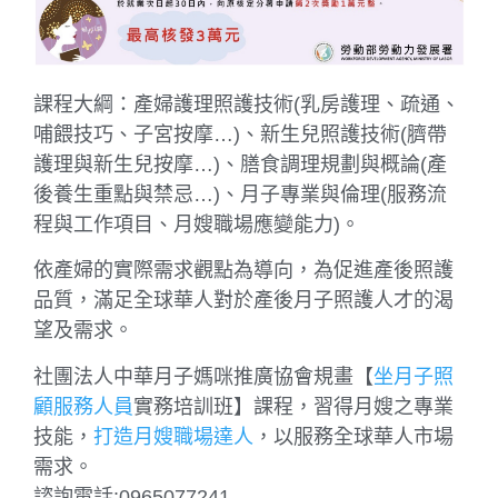
課程大綱：產婦護理照護技術(乳房護理、疏通、
哺餵技巧、子宮按摩…)、新生兒照護技術(臍帶
護理與新生兒按摩…)、膳食調理規劃與概論(產
後養生重點與禁忌…)、月子專業與倫理(服務流
程與工作項目、月嫂職場應變能力)。
依產婦的實際需求觀點為導向，為促進產後照護
品質，滿足全球華人對於產後月子照護人才的渴
望及需求。
社團法人中華月子媽咪推廣協會規畫【
坐月子照
顧服務人員
實務培訓班】課程，習得月嫂之專業
技能，
打造月嫂職場達人
，以服務全球華人市場
需求。
諮詢電話:0965077241