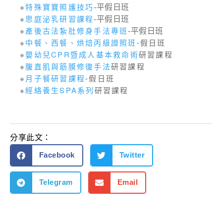
※
特殊寶寶照護技巧
-平假日班
※
思庭泌乳研習課程
-平假日班
※
產後古法紮肚修身手法專班
-平假日班
※
中餐、西餐、烘焙丙級證照班
-假日班
※
嬰幼兒CPR暨成人基本救命術
研習課程
※
腹直肌與筋膜修復手法
研習課程
※
月子餐研習課程
-假日班
※
經絡養生SPA系列
研習課程
分享此文：
Facebook
Twitter
Telegram
Email