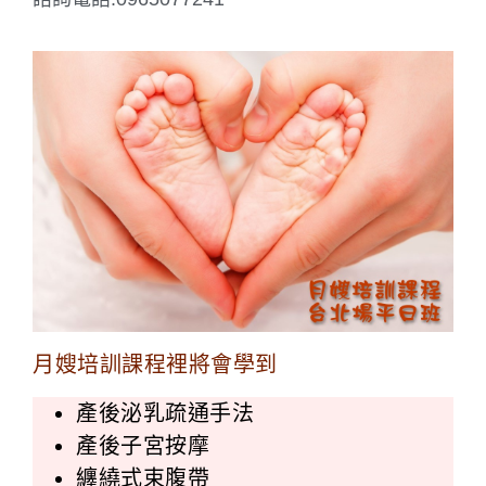
月嫂培訓課程裡將會學到
產後泌乳疏通手法
產後子宮按摩
纏繞式束腹帶