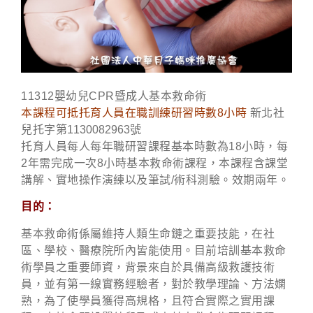
11312嬰幼兒CPR暨成人基本救命術
本課程可抵托育人員在職訓練研習時數8小時
新北社
兒托字第
1130082963
號
托育人員每人每年職研習課程基本時數為18小時，每
2年需完成一次8小時基本救命術課程，本課程含課堂
講解、實地操作演練以及筆試/術科測驗。效期兩年。
目的：
基本救命術係屬維持人類生命鏈之重要技能，在社
區、學校、醫療院所內皆能使用。目前培訓基本救命
術學員之重要師資，背景來自於具備高級救護技術
員，並有第一線實務經驗者，對於教學理論、方法嫻
熟，為了使學員獲得高規格，且符合實際之實用課