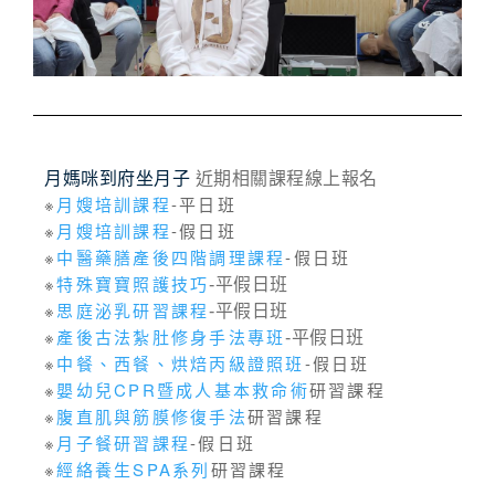
月媽咪到府坐月子
近期相關課程線上報名
※
月嫂培訓課程
-平日班
※
月嫂培訓課程
-假日班
※
中醫藥膳產後四階調理課程
-假日班
※
特殊寶寶照護技巧
-平假日班
※
思庭泌乳研習課程
-平假日班
※
產後古法紮肚修身手法專班
-平假日班
※
中餐、西餐、烘焙丙級證照班
-假日班
※
嬰幼兒CPR暨成人基本救命術
研習課程
※
腹直肌與筋膜修復手法
研習課程
※
月子餐研習課程
-假日班
※
經絡養生SPA系列
研習課程