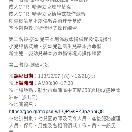
成人CPR+哈姆立克理學基礎
成人CPR+哈姆立克情境式操作練習
創傷概論基本創傷救命術理學基礎
基本創傷救命術情境式操作練習
第二階段-嬰幼兒基本創傷救命術課程及情境操作
小兒評估概論、嬰幼兒暨新生兒基本救命術
新生兒、嬰幼兒基本救命術情境式操作練習
第三階段-測驗考試
※
課程日期
：113/12/07 (六)、12/21(六)
※
上課時間
：AM08:30~17:30
※上課地點：新北市蘆洲區中正路353號1樓,(捷運蘆
洲站1號出口)
※地圖資訊：
https://goo.gl/maps/LwEQPGsFZ3pAnhiQ8
※培訓對象：幼兒園教師及保育人員、產後服務護理
人員、保母、月嫂及各相關領域工作人員、一般民