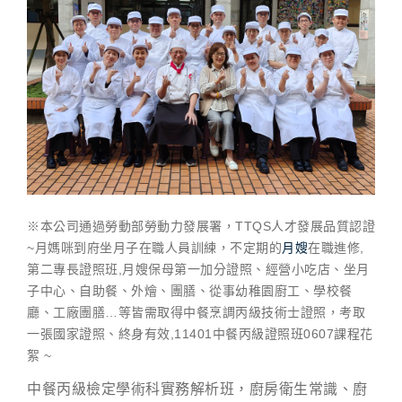
※本公司通過勞動部勞動力發展署，TTQS人才發展品質認證
~月媽咪到府坐月子在職人員訓練，不定期的
月嫂
在職進修,
第二專長證照班,月嫂保母第一加分證照、經營小吃店、坐月
子中心、自助餐、外燴、團膳、從事幼稚園廚工、學校餐
廳、工廠團膳…等皆需取得中餐烹調丙級技術士證照，考取
一張國家證照、終身有效,11401中餐丙級證照班0607課程花
絮 ~
中餐丙級檢定學術科實務解析班，廚房衛生常識、廚