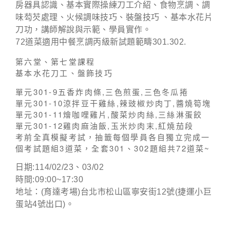
房器具認識、基本實際操練刀工介紹、食物烹調、調
味芶芡處理、火候調味技巧、裝盤技巧 、基本水花片
刀功，講師解說與示範、學員實作。
72道菜適用中餐烹調丙級新試題範疇301.302.
第六堂、第七堂課程
基本水花刀工、盤飾技巧
單元301-9五香炸肉條,三色煎蛋,三色冬瓜捲
單元301-10涼拌豆干雞絲,辣豉椒炒肉丁,醬燒筍塊
單元301-11燴咖哩雞片,酸菜炒肉絲,三絲淋蛋餃
單元301-12雞肉麻油飯,玉米炒肉末,紅燒茄段
考前全真模擬考試，抽籤每個學員各自獨立完成一
個考試題組3道菜，全套301、302題組共72道菜~
日期:114/02/23、03/02
時間:09:00~17:30
地址：(育達考場)台北市松山區寧安街12號(捷運小巨
蛋站4號出口)。