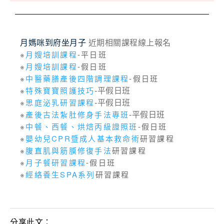
月媽咪到府坐月子
近期相關課程線上報名
※
月嫂培訓課程
-平日班
※
月嫂培訓課程
-假日班
※
中醫藥膳產後四階調理課程
-假日班
※
特殊寶寶照護技巧
-平假日班
※
思庭泌乳研習課程
-平假日班
※
產後古法紮肚修身手法專班
-平假日班
※
中餐、西餐、烘焙丙級證照班
-假日班
※
嬰幼兒CPR暨成人基本救命術
研習課程
※
腹直肌與筋膜修復手法
研習課程
※
月子餐研習課程
-假日班
※
經絡養生SPA系列
研習課程
分享此文：