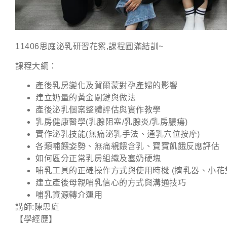
11406思庭泌乳研習花絮,課程圓滿結訓~
課程大綱：
產後乳房變化及賀爾蒙對孕產婦的影響
建立奶量的黃金關鍵與做法
產後泌乳個案整體評估與實作教學
乳房健康醫學(乳腺阻塞/乳腺炎/乳房膿瘍)
實作泌乳技能(無痛泌乳手法、通乳穴位按摩)
各類哺餵姿勢、無痛親餵含乳、寶寶飢餓反應評估
如何區分正常乳房組織及塞奶硬塊
哺乳工具的正確操作方式與使用時機 (擠乳器、小花
建立產後母親哺乳信心的方式與溝通技巧
哺乳資源轉介運用
講師:陳思庭
【學經歷】