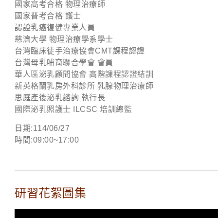
國家高考合格 物理治療師
國家普考合格 護士
認證乳癌復健專業人員
慈濟大學 物理治療學系學士
台灣臨床徒手治療協會CMT課程認證
台灣母乳哺育聯合學會 會員
華人區泌乳顧問協會 高階課程認證結訓
新英格蘭乳房外科診所 乳腺物理治療師
思庭產後泌乳諮詢 執行長
國際泌乳照護士 ILCSC 培訓總監
日期:114/06/27
時間:09:00~17:00
研習花絮圖集