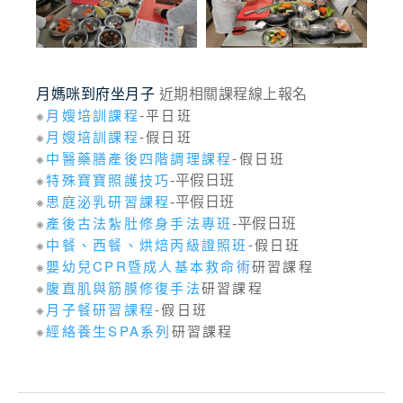
月媽咪到府坐月子
近期相關課程線上報名
※
月嫂培訓課程
-平日班
※
月嫂培訓課程
-假日班
※
中醫藥膳產後四階調理課程
-假日班
※
特殊寶寶照護技巧
-平假日班
※
思庭泌乳研習課程
-平假日班
※
產後古法紮肚修身手法專班
-平假日班
※
中餐、西餐、烘焙丙級證照班
-假日班
※
嬰幼兒CPR暨成人基本救命術
研習課程
※
腹直肌與筋膜修復手法
研習課程
※
月子餐研習課程
-假日班
※
經絡養生SPA系列
研習課程