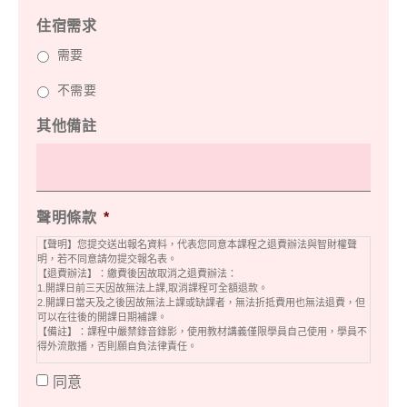
住宿需求
需要
不需要
其他備註
聲明條款
*
【聲明】您提交送出報名資料，代表您同意本課程之退費辦法與智財權聲
明，若不同意請勿提交報名表。
【退費辦法】：繳費後因故取消之退費辦法：
1.開課日前三天因故無法上課,取消課程可全額退款。
2.開課日當天及之後因故無法上課或缺課者，無法折抵費用也無法退費，但
可以在往後的開課日期補課。
【備註】：課程中嚴禁錄音錄影，使用教材講義僅限學員自己使用，學員不
得外流散播，否則願自負法律責任。
同意