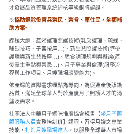
才發展品質管理系統評核等級銅牌認證。
※
協助退除役官兵榮民、榮眷、原住民，全額補
助方案~
課程大綱：產婦護理照護技術(乳房護理、疏通、
哺餵技巧、子宮按摩…)、新生兒照護技術(臍帶
護理與新生兒按摩…)、膳食調理規劃與概論(產
後養生重點與禁忌…)、月子專業與倫理(服務流
程與工作項目、月嫂職場應變能力)。
依產婦的實際需求觀點為導向，為促進產後照護
品質，滿足全球華人對於產後月子照護人才的渴
望及需求。
社團法人中華月子媽咪推廣協會規畫【
坐月子照
顧服務人員
實務培訓班】課程，習得月嫂之專業
技能，
打造月嫂職場達人
，以服務全球華人市場