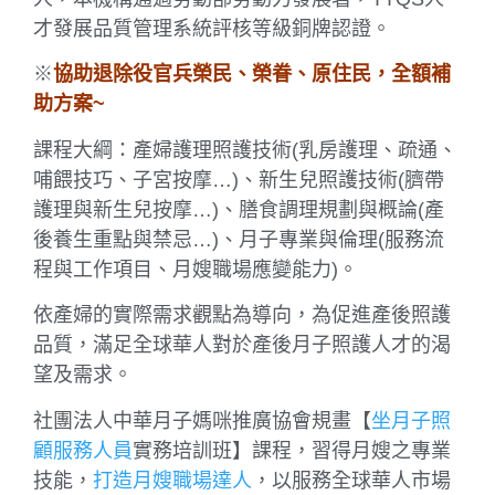
才發展品質管理系統評核等級銅牌認證。
※
協助退除役官兵榮民、榮眷、原住民，全額補
助方案~
課程大綱：產婦護理照護技術(乳房護理、疏通、
哺餵技巧、子宮按摩…)、新生兒照護技術(臍帶
護理與新生兒按摩…)、膳食調理規劃與概論(產
後養生重點與禁忌…)、月子專業與倫理(服務流
程與工作項目、月嫂職場應變能力)。
依產婦的實際需求觀點為導向，為促進產後照護
品質，滿足全球華人對於產後月子照護人才的渴
望及需求。
社團法人中華月子媽咪推廣協會規畫【
坐月子照
顧服務人員
實務培訓班】課程，習得月嫂之專業
技能，
打造月嫂職場達人
，以服務全球華人市場