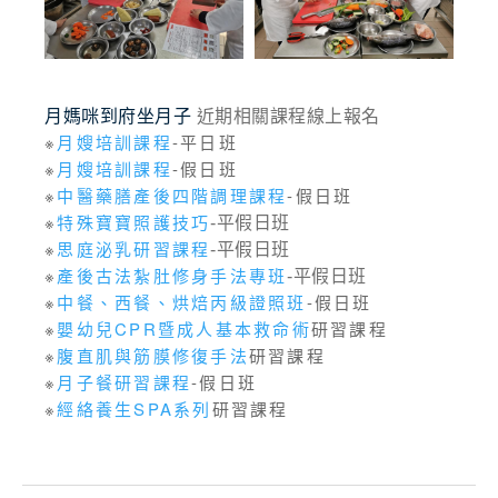
月媽咪到府坐月子
近期相關課程線上報名
※
月嫂培訓課程
-平日班
※
月嫂培訓課程
-假日班
※
中醫藥膳產後四階調理課程
-假日班
※
特殊寶寶照護技巧
-平假日班
※
思庭泌乳研習課程
-平假日班
※
產後古法紮肚修身手法專班
-平假日班
※
中餐、西餐、烘焙丙級證照班
-假日班
※
嬰幼兒CPR暨成人基本救命術
研習課程
※
腹直肌與筋膜修復手法
研習課程
※
月子餐研習課程
-假日班
※
經絡養生SPA系列
研習課程