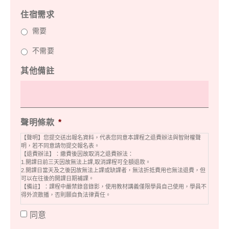
住宿需求
需要
不需要
其他備註
聲明條款
*
【聲明】您提交送出報名資料，代表您同意本課程之退費辦法與智財權聲
明，若不同意請勿提交報名表。
【退費辦法】：繳費後因故取消之退費辦法：
1.開課日前三天因故無法上課,取消課程可全額退款。
2.開課日當天及之後因故無法上課或缺課者，無法折抵費用也無法退費，但
可以在往後的開課日期補課。
【備註】：課程中嚴禁錄音錄影，使用教材講義僅限學員自己使用，學員不
得外流散播，否則願自負法律責任。
同意