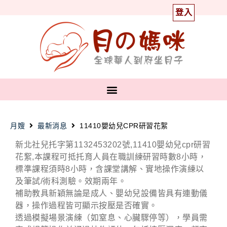
登入
月嫂
最新消息
11410嬰幼兒CPR研習花絮
新北社兒托字第1132453202號,11410嬰幼兒cpr研習
花絮,本課程可抵托育人員在職訓練研習時數8小時，
標準課程須時8小時，含課堂講解、實地操作演練以
及筆試/術科測驗。效期兩年。
補助教具新穎無論是成人、嬰幼兒設備皆具有連動儀
器，操作過程皆可顯示按壓是否確實。
透過模擬場景演練（如窒息、心臟驟停等），學員需