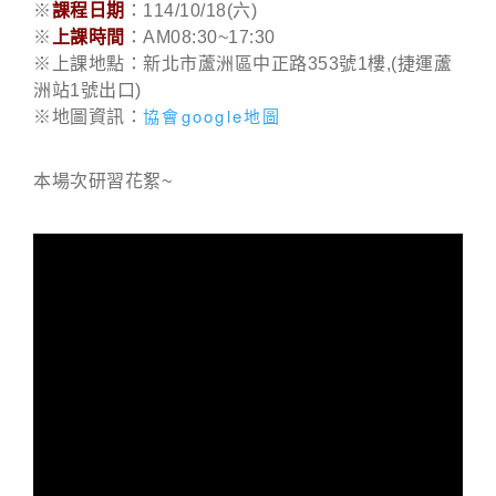
※
課程日期
：114/10/18(六)
※
上課時間
：AM08:30~17:30
※上課地點：新北市蘆洲區中正路353號1樓,(捷運蘆
洲站1號出口)
協會google地圖
※地圖資訊：
本場次研習花絮~