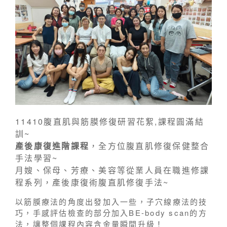
11410腹直肌與筋膜修復研習花絮,課程圓滿結
訓~
產後康復進階課程
，全方位腹直肌修復保健整合
手法學習~
月嫂、保母、芳療、美容等從業人員在職進修課
程系列，產後康復術腹直肌修復手法~
以筋膜療法的角度出發加入一些，子穴線療法的技
巧，手感評估檢查的部分加入BE-body scan的方
法，讓整個課程內容含金量瞬間升級！