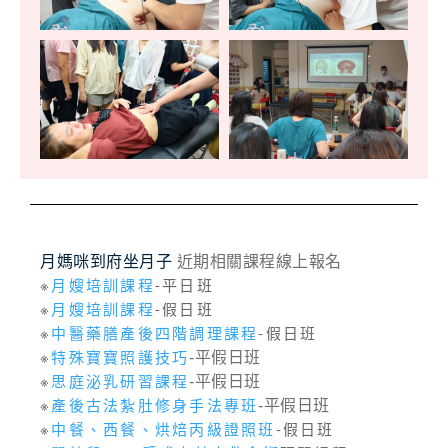
月媽咪到府坐月子
近期相關課程線上報名
※
月嫂培訓課程
-平日班
※
月嫂培訓課程
-假日班
※
中醫藥膳產後四階調理課程
-假日班
※
特殊寶寶照護技巧
-平假日班
※
思庭泌乳研習課程
-平假日班
※
產後古法紮肚修身手法專班
-平假日班
※
中餐、西餐、烘焙丙級證照班
-假日班