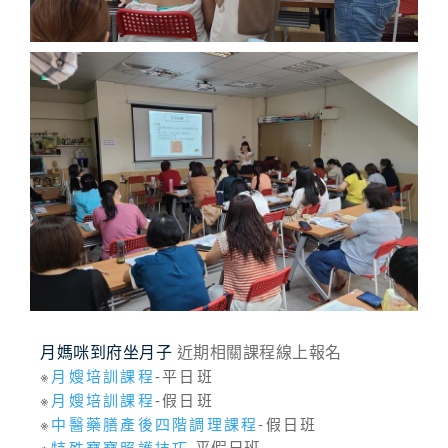
月媽咪到府坐月子
近期相關課程線上報名
※
月嫂培訓課程
-平日班
※
月嫂培訓課程
-假日班
※
中醫藥膳產後四階調理課程
-假日班
※
特殊寶寶照護技巧