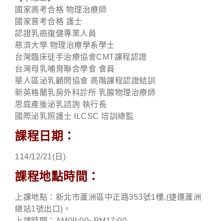
國家高考合格 物理治療師
國家普考合格 護士
認證乳癌復健專業人員
慈濟大學 物理治療學系學士
台灣臨床徒手治療協會CMT課程認證
台灣母乳哺育聯合學會 會員
華人區泌乳顧問協會 高階課程認證結訓
新英格蘭乳房外科診所 乳腺物理治療師
思庭產後泌乳諮詢 執行長
國際泌乳照護士 ILCSC 培訓總監
課程日期：
114/12/21(日
)
課程地點時間：
上課地點：新北市蘆洲區中正路353號1樓,(捷運蘆洲
總站1號出口)。
上課時間：AM09:00~PM17:00