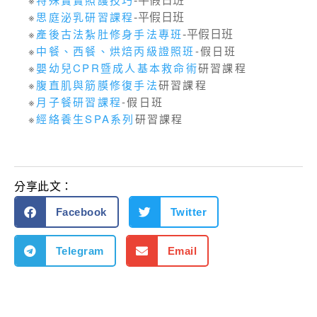
-平假日班
※
思庭泌乳研習課程
-平假日班
※
產後古法紮肚修身手法專班
-平假日班
※
中餐、西餐、烘焙丙級證照班
-假日班
※
嬰幼兒CPR暨成人基本救命術
研習課程
※
腹直肌與筋膜修復手法
研習課程
※
月子餐研習課程
-假日班
※
經絡養生SPA系列
研習課程
分享此文：
Facebook
Twitter
Telegram
Email