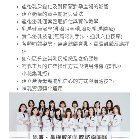
產後乳房變化及賀爾蒙對孕產婦的影響
建立奶量的黃金關鍵與做法
產後泌乳個案整體評估與實作教學
乳房健康醫學(乳腺阻塞/乳腺炎/乳房膿瘍)
實作泌乳技能(無痛泌乳手法、通乳穴位按摩)
各類哺餵姿勢、無痛親餵含乳、寶寶飢餓反應評
估
如何區分正常乳房組織及塞奶硬塊
哺乳工具的正確操作方式與使用時機 (擠乳器、
小花集乳瓶)
建立產後母親哺乳信心的方式與溝通技巧
哺乳資源轉介運用