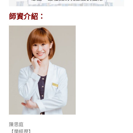
師資介紹：
陳思庭
【學經歷】