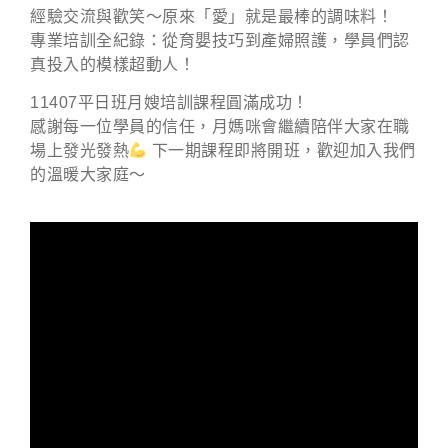
經驗交流與歡笑～原來「愛」就是最棒的調味料！
專業培訓全紀錄：從育嬰技巧到產婦照護，學員們認
真投入的模樣超動人！
11407平日班月嫂培訓課程圓滿成功！
感謝每一位學員的信任，月媽咪會繼續陪伴大家在職
場上發光發熱
下一期課程即將開班，歡迎加入我們
的溫暖大家庭～