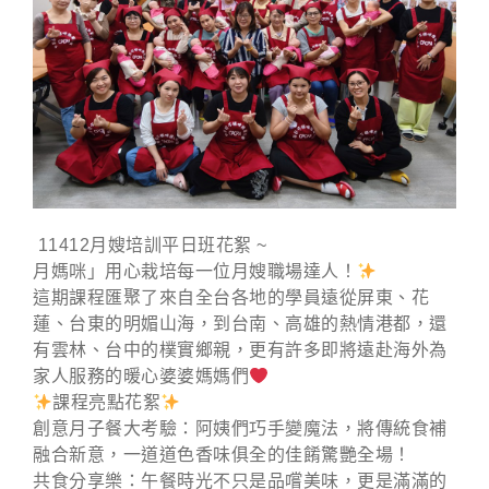
11412月嫂培訓平日班花絮
~
月媽咪」用心栽培每一位月嫂職場達人！
這期課程匯聚了來自全台各地的學員遠從屏東、花
蓮、台東的明媚山海，到台南、高雄的熱情港都，還
有雲林、台中的樸實鄉親，更有許多即將遠赴海外為
家人服務的暖心婆婆媽媽們
課程亮點花絮
創意月子餐大考驗：阿姨們巧手變魔法，將傳統食補
融合新意，一道道色香味俱全的佳餚驚艷全場！
共食分享樂：午餐時光不只是品嚐美味，更是滿滿的