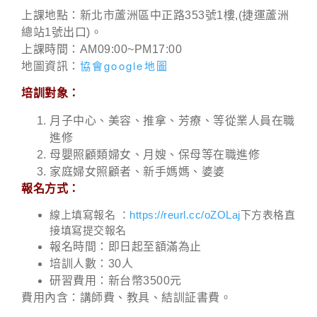
上課地點：新北市蘆洲區中正路353號1樓,(捷運蘆洲
總站1號出口)。
上課時間：AM09:00~PM17:00
協會google地圖
地圖資訊：
培訓對象：
月子中心、美容、推拿、芳療、等從業人員在職
進修
母嬰照顧類婦女、月嫂、保母等在職進修
家庭婦女照顧者、新手媽媽、婆婆
報名方式：
線上填寫報名 ：
https://reurl.cc/oZOLaj
下方表格直
接填寫提交報名
報名時間：即日起至額滿為止
培訓人數：30人
研習費用：新台幣3500元
費用內含：講師費、教具、結訓証書費。