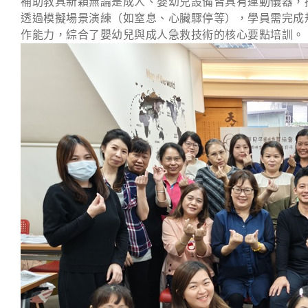
補助教具新穎無論是成人、嬰幼兒設備皆具有連動儀器，
透過模擬場景演練（如窒息、心臟驟停等），學員需完成
作能力，綜合了嬰幼兒與成人急救技術的核心要點培訓。