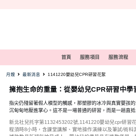
首頁
服務項目
服務流程
月嫂
最新消息
1141220嬰幼兒CPR研習花絮
擁抱生命的重量：從嬰幼兒CPR研習中學
指尖仍殘留著假人模型的觸感，那塑膠的冰冷與真實嬰孩的
沉甸甸地壓進掌心。這不是一場普通的研習，而是一趟直抵
新北社兒托字第1132453202號,1141220嬰幼兒c
程須時8小時，含課堂講解、實地操作演練以及筆試/術科