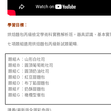
學習目標：
烘焙麵包丙級檢定學術科實務解析班，器具認識、基本實
七項題組適用烘焙麵包丙級新試題範疇.
題組Ａ：山形白吐司
題組Ｂ：圓頂葡萄乾吐司
題組Ｃ：圓頂奶油吐司
題組Ｄ：紅豆甜麵包
題組Ｄ：布丁餡甜麵包
題組Ｆ：奶酥甜麵包
題組Ｇ：橄欖型餐包
講義(最新版全圖彩色版)