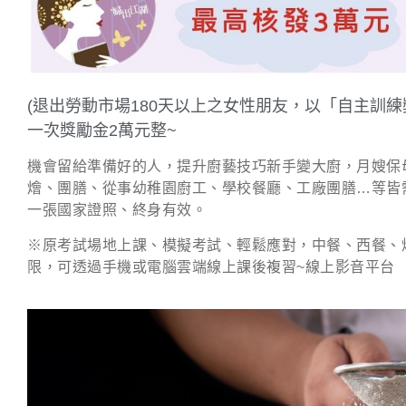
(退出勞動市場180天以上之女性朋友，以「自主訓
一次獎勵金2萬元整~
機會留給準備好的人，提升廚藝技巧新手變大廚，月嫂保
燴、團膳、從事幼稚園廚工、學校餐廳、工廠團膳…等皆
一張國家證照、終身有效。
※原考試場地上課、模擬考試、輕鬆應對，中餐、西餐、
限，可透過手機或電腦雲端線上課後複習~線上影音平台