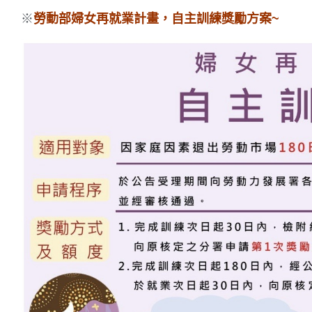
※
勞動部婦女再就業計畫，自主訓練獎勵方案~