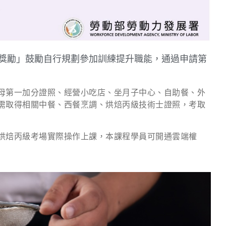
練獎勵」鼓勵自行規劃參加訓練提升職能，通過申請第
母第一加分證照、經營小吃店、坐月子中心、自助餐、外
需取得相關中餐、西餐烹調、烘焙丙級技術士證照，考取
烘焙丙級考場實際操作上課，本課程學員可開通雲端權