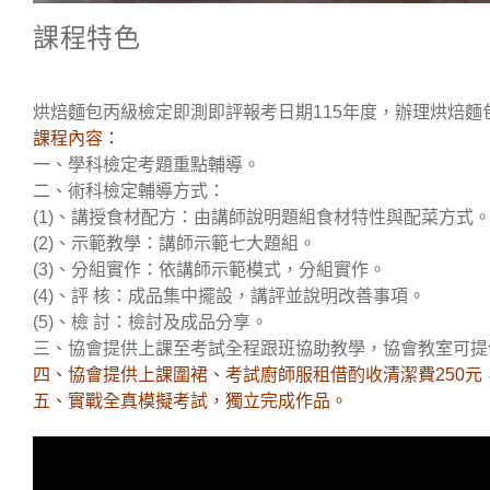
課程特色
烘焙麵包丙級檢定即測即評報考日期115年度，辦理烘焙麵
課程內容：
一、學科檢定考題重點輔導。
二、術科檢定輔導方式：
(1)、講授食材配方：由講師說明題組食材特性與配菜方式
(2)、示範教學：講師示範七大題組。
(3)、分組實作：依講師示範模式，分組實作。
(4)、評 核：成品集中擺設，講評並說明改善事項。
(5)、檢 討：檢討及成品分享。
三、協會提供上課至考試全程跟班協助教學，協會教室可提
四、協會提供上課圍裙、考試廚師服租借酌收清潔費250元
五、實戰全真模擬考試，獨立完成作品。