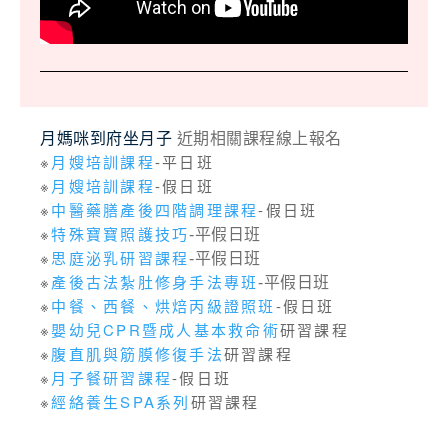
月媽咪到府坐月子
近期相關課程線上報名
※
月嫂培訓課程
-平日班
※
月嫂培訓課程
-假日班
※
中醫藥膳產後四階調理課程
-假日班
※
特殊寶寶照護技巧
-平假日班
※
思庭泌乳研習課程
-平假日班
※
產後古法紮肚修身手法專班
-平假日班
※
中餐、西餐、烘焙丙級證照班
-假日班
※
嬰幼兒CPR暨成人基本救命術
研習課程
※
腹直肌與筋膜修復手法
研習課程
※
月子餐研習課程
-假日班
※
經絡養生SPA系列
研習課程