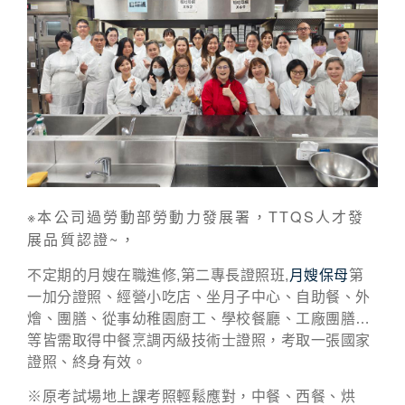
※本公司過勞動部勞動力發展署，TTQS人才發
展品質認證~，
不定期的月嫂在職進修,第二專長證照班,
月嫂保母
第
一加分證照、經營小吃店、坐月子中心、自助餐、外
燴、團膳、從事幼稚園廚工、學校餐廳、工廠團膳…
等皆需取得中餐烹調丙級技術士證照，考取一張國家
證照、終身有效。
※原考試場地上課考照輕鬆應對，中餐、西餐、烘